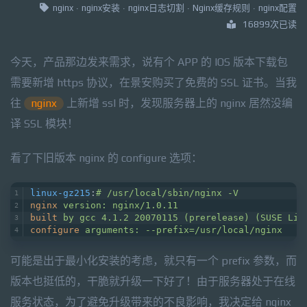
nginx
·
nginx安装
·
nginx日志切割
·
Nginx缓存规则
·
nginx配置
16899次已读
今天，产品那边发来需求，说有个 APP 的 IOS 版本下载包
需要新增 https 协议，在景安购买了免费的 SSL 证书。当我
往
nginx
上新增 ssl 时，发现服务器上的 nginx 居然没编
译 SSL 模块！
看了下旧版本 nginx 的 configure 选项：
linux-gz215
:
# /usr/local/sbin/nginx -V
nginx
version: nginx/1.0.11
built
by gcc 4.1.2 20070115 (prerelease) (SUSE Lin
configure
arguments: --prefix=/usr/local/nginx
可能是出于最小化安装的考虑，就只有一个 prefix 参数，而
版本也挺低的，干脆就升级一下好了！由于服务器处于在线
服务状态，为了避免升级带来的不良影响，我决定给 nginx