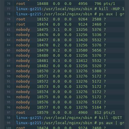
root
18488  0.0  0.0   4956   796 pts/1    S+
linux-gz215
:
/usr/local/nginx/sbin # kill -HUP 181
linux-gz215
:
/usr/local/nginx/sbin # ps aux | grep
root
18152  0.0  0.0   9264  2588 ?        S 
root
18474  0.0  0.0   9124  2460 ?        S 
nobody
18475  3.1  0.0  13256  5376 ?        S
nobody
18476  0.0  0.0  13256  5336 ?        S
nobody
18477  0.8  0.0  13420  5532 ?        S
nobody
18478  0.2  0.0  13256  5376 ?        S
nobody
18479  0.2  0.0  13580  5656 ?        S
nobody
18480  0.0  0.0  13256  5376 ?        S
nobody
18481  0.3  0.0  13412  5532 ?        S
nobody
18482  0.0  0.0  13256  5320 ?        S
nobody
18570  2.0  0.0  13276  5380 ?        S
nobody
18571  0.0  0.0  13276  5172 ?        S
nobody
18572  0.0  0.0  13276  5172 ?        S
nobody
18573  0.0  0.0  13276  5172 ?        S
nobody
18574  0.0  0.0  13276  5172 ?        S
nobody
18575  0.0  0.0  13276  5172 ?        S
nobody
18576  0.0  0.0  13276  5172 ?        S
nobody
18577  0.0  0.0  13276  5164 ?        S
root
18579  0.0  0.0   4960   812 pts/1    S+
linux-gz215
:
/usr/local/nginx/sbin # kill -QUIT 18
linux-gz215
:
/usr/local/nginx/sbin # ps aux | grep
root
18474  0.0  0.0   9124  2460 ?        S 