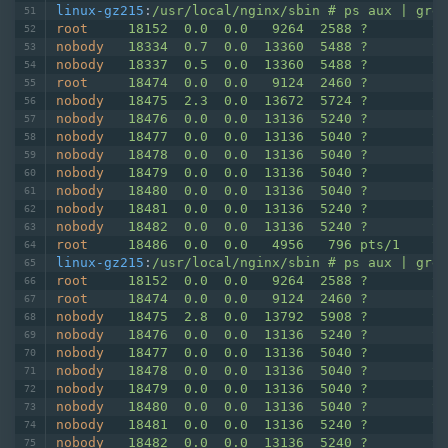
linux-gz215
:
/usr/local/nginx/sbin # ps aux | grep
root
18152  0.0  0.0   9264  2588 ?        S 
nobody
18334  0.7  0.0  13360  5488 ?        S 
nobody
18337  0.5  0.0  13360  5488 ?        S 
root
18474  0.0  0.0   9124  2460 ?        S 
nobody
18475  2.3  0.0  13672  5724 ?        S
nobody
18476  0.0  0.0  13136  5240 ?        S
nobody
18477  0.0  0.0  13136  5040 ?        S
nobody
18478  0.0  0.0  13136  5040 ?        S
nobody
18479  0.0  0.0  13136  5040 ?        S
nobody
18480  0.0  0.0  13136  5040 ?        S
nobody
18481  0.0  0.0  13136  5240 ?        S
nobody
18482  0.0  0.0  13136  5240 ?        S
root
18486  0.0  0.0   4956   796 pts/1    S+
linux-gz215
:
/usr/local/nginx/sbin # ps aux | grep
root
18152  0.0  0.0   9264  2588 ?        S 
root
18474  0.0  0.0   9124  2460 ?        S 
nobody
18475  2.8  0.0  13792  5908 ?        S
nobody
18476  0.0  0.0  13136  5240 ?        S
nobody
18477  0.0  0.0  13136  5040 ?        S
nobody
18478  0.0  0.0  13136  5040 ?        S
nobody
18479  0.0  0.0  13136  5040 ?        S
nobody
18480  0.0  0.0  13136  5040 ?        S
nobody
18481  0.0  0.0  13136  5240 ?        S
nobody
18482  0.0  0.0  13136  5240 ?        S