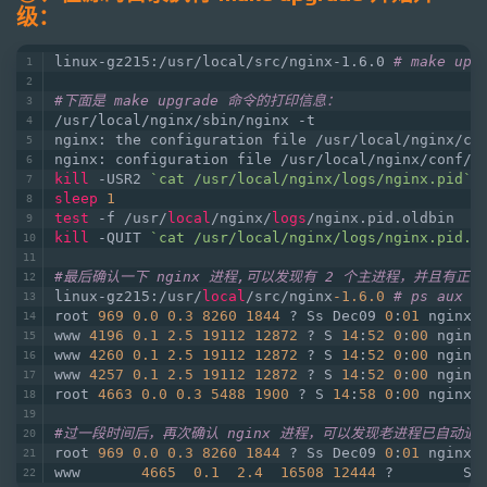
级：
linux-gz215:/usr/local/src/nginx-1.6.0 
# make upg
#下面是 make upgrade 命令的打印信息：
/usr/local/nginx/sbin/nginx -t
nginx: the configuration file /usr/local/nginx/co
nginx: configuration file /usr/local/nginx/conf/n
kill
 -USR2 
`cat /usr/local/nginx/logs/nginx.pid`
sleep
1
test
 -f /usr/
local
/nginx/
logs
/nginx.pid.oldbin
kill
 -QUIT 
`cat /usr/local/nginx/logs/nginx.pid.o
#最后确认一下 nginx 进程,可以发现有 2 个主进程，并且有正在关
linux-gz215:/usr/
local
/src/nginx
-1.6
.0
# ps aux |
root 
969
0.0
0.3
8260
1844
 ? Ss Dec09 
0
:
01
 nginx:
www 
4196
0.1
2.5
19112
12872
 ? S 
14
:
52
0
:
00
 nginx
www 
4260
0.1
2.5
19112
12872
 ? S 
14
:
52
0
:
00
 nginx
www 
4257
0.1
2.5
19112
12872
 ? S 
14
:
52
0
:
00
 nginx
root 
4663
0.0
0.3
5488
1900
 ? S 
14
:
58
0
:
00
 nginx:
#过一段时间后，再次确认 nginx 进程，可以发现老进程已自动
root 
969
0.0
0.3
8260
1844
 ? Ss Dec09 
0
:
01
 nginx:
www       
4665
0.1
2.4
16508
12444
 ?        S 