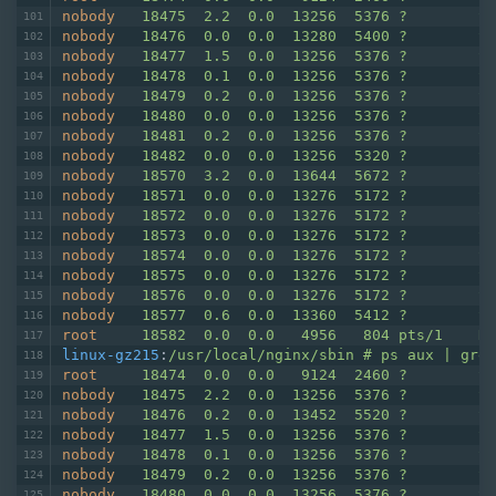
nobody
18475  2.2  0.0  13256  5376 ?        S
nobody
18476  0.0  0.0  13280  5400 ?        S
nobody
18477  1.5  0.0  13256  5376 ?        S
nobody
18478  0.1  0.0  13256  5376 ?        S
nobody
18479  0.2  0.0  13256  5376 ?        S
nobody
18480  0.0  0.0  13256  5376 ?        S
nobody
18481  0.2  0.0  13256  5376 ?        S
nobody
18482  0.0  0.0  13256  5320 ?        S
nobody
18570  3.2  0.0  13644  5672 ?        S
nobody
18571  0.0  0.0  13276  5172 ?        S
nobody
18572  0.0  0.0  13276  5172 ?        S
nobody
18573  0.0  0.0  13276  5172 ?        S
nobody
18574  0.0  0.0  13276  5172 ?        S
nobody
18575  0.0  0.0  13276  5172 ?        S
nobody
18576  0.0  0.0  13276  5172 ?        S
nobody
18577  0.6  0.0  13360  5412 ?        S
root
18582  0.0  0.0   4956   804 pts/1    R+
linux-gz215
:
/usr/local/nginx/sbin # ps aux | grep
root
18474  0.0  0.0   9124  2460 ?        S 
nobody
18475  2.2  0.0  13256  5376 ?        S
nobody
18476  0.2  0.0  13452  5520 ?        S
nobody
18477  1.5  0.0  13256  5376 ?        S
nobody
18478  0.1  0.0  13256  5376 ?        S
nobody
18479  0.2  0.0  13256  5376 ?        S
nobody
18480  0.0  0.0  13256  5376 ?        S