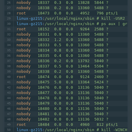
nobody
18337  0.3  0.0  13828  5844 ?        S
nobody
18338  0.2  0.0  13360  5488 ?        S
root
18473  0.0  0.0   4952   796 pts/1    S+
linux-gz215
:
/usr/local/nginx/sbin # kill -USR2 18
linux-gz215
:
/usr/local/nginx/sbin # ps aux | grep
root
18152  0.0  0.0   9264  2588 ?        S 
nobody
18331  0.9  0.0  13360  5488 ?        S
nobody
18332  1.2  0.0  13360  5488 ?        S
nobody
18333  0.5  0.0  13360  5488 ?        S
nobody
18334  0.8  0.0  13360  5488 ?        S
nobody
18335  0.4  0.0  13360  5488 ?        S
nobody
18336  0.2  0.0  13792  5840 ?        S
nobody
18337  0.5  0.0  13464  5504 ?        S
nobody
18338  0.2  0.0  13360  5488 ?        S
root
18474  0.0  0.0   9124  2460 ?        S 
nobody
18475  5.0  0.0  13364  5424 ?        S
nobody
18476  0.0  0.0  13136  5040 ?        S
nobody
18477  0.0  0.0  13136  5040 ?        S
nobody
18478  0.0  0.0  13136  5040 ?        S
nobody
18479  0.0  0.0  13136  5040 ?        S
nobody
18480  0.0  0.0  13136  5040 ?        S
nobody
18481  0.0  0.0  13136  5040 ?        S
nobody
18482  0.0  0.0  13136  5032 ?        S
root
18484  0.0  0.0   4960   812 pts/1    S+
linux-gz215
:
/usr/local/nginx/sbin # kill -WINCH 1