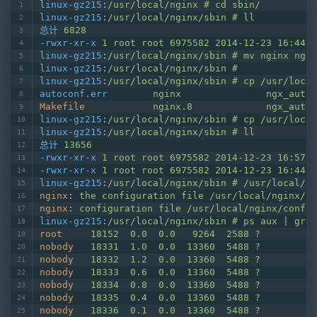
linux-gz215
:
/usr/local/nginx # cd sbin/
linux-gz215
:
/usr/local/nginx/sbin # ll
总计
6828
-rwxr-xr-x
1 root root 6975582 2014-12-23 16:44 n
linux-gz215
:
/usr/local/nginx/sbin # mv nginx ngin
linux-gz215
:
/usr/local/nginx/sbin # 
linux-gz215
:
/usr/local/nginx/sbin # cp /usr/local
autoconf.err
nginx               ngx_auto_
Makefile
nginx.8             ngx_auto_
linux-gz215
:
/usr/local/nginx/sbin # cp /usr/local
linux-gz215
:
/usr/local/nginx/sbin # ll
总计
13656
-rwxr-xr-x
1 root root 6975582 2014-12-23 16:57 n
-rwxr-xr-x
1 root root 6975582 2014-12-23 16:44 n
linux-gz215
:
/usr/local/nginx/sbin # /usr/local/ng
nginx
: 
the configuration file /usr/local/nginx/co
nginx
: 
configuration file /usr/local/nginx/conf/n
linux-gz215
:
/usr/local/nginx/sbin # ps aux | grep
root
18152  0.0  0.0   9264  2588 ?        S 
nobody
18331  1.0  0.0  13360  5488 ?        S
nobody
18332  1.2  0.0  13360  5488 ?        S
nobody
18333  0.6  0.0  13360  5488 ?        S
nobody
18334  0.8  0.0  13360  5488 ?        S
nobody
18335  0.4  0.0  13360  5488 ?        S
nobody
18336  0.1  0.0  13360  5488 ?        S