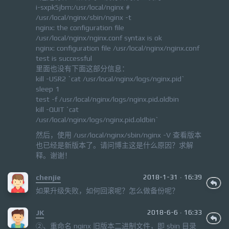
i-sxpk5jbm:/usr/local/nginx #
/usr/local/nginx/sbin/nginx -t
nginx: the configuration file
/usr/local/nginx/nginx.conf syntax is ok
nginx: configuration file /usr/local/nginx/nginx.conf
test is successful
里面也没有下面这部分信息：
kill -USR2 `cat /usr/local/nginx/logs/nginx.pid`
sleep 1
test -f /usr/local/nginx/logs/nginx.pid.oldbin
kill -QUIT `cat
/usr/local/nginx/logs/nginx.pid.oldbin`
然后，使用 /usr/local/nginx/sbin/nginx -V 查看版本
也已经是新版本了。请问博主这是什么原因？求解
释。谢谢！
chenjie
2018-1-31 · 16:39
如果升级失败，如何回滚呢？怎么做备份呢？
JK
2018-6-6 · 16:33
②、重命名 nginx 旧版本二进制文件，即 sbin 目录