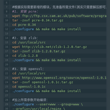
#根据实际需要新增的模块，先准备所需文件(其实只需要解压即可，
#1. 安装 pcre：
wget
ftp://ftp.csx.cam.ac.uk/pub/software/program
tar
-zxvf pcre-8.34.tar.gz
cd
pcre-8.34
./configure
&& make && make install
#2. 安装 zlib：
cd
/usr/local/src
wget
http://zlib.net/zlib-1.2.8.tar.gz
tar
-zxvf zlib-1.2.8.tar.gz
cd
zlib-1.2.8
./configure
&& make && make install
#3. 安装 openssl：
cd
/usr/local/src
wget
http://www.openssl.org/source/openssl-1.0.1c
tar
-zxvf openssl-1.0.1c.tar.gz
cd
openssl-1.0.1c
./configure
&& make && make install
#加上所需参数开始编译：
./configure
--user=www --group=www \
--prefix=/usr/local/nginx \