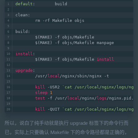
default
:        build
clean:
        rm -rf Makefile objs
build:
        $(MAKE) -f objs/Makefile
        $(MAKE) -f objs/Makefile manpage
install
:
        $(MAKE) -f objs/Makefile 
install
upgrade
:
        /usr/
local
/nginx/sbin/nginx -t
kill
 -USR2 
`cat /usr/local/nginx/logs/ngi
sleep
1
test
 -f /usr/
local
/nginx/
logs
/nginx.pid.o
kill
 -QUIT 
`cat /usr/local/nginx/logs/ngi
所以，说白了纯手动就是执行 upgrade 标签下的命令行而
已，实际上只要确认 Makefile 下的命令路径都是正确的，