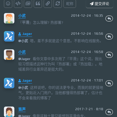
昵称
提交评论
小武
2014-12-24 · 16:35
『
平滑
』怎么理解? 热部署?
Jager
2014-12-24 · 16:56
嗯，差不多就是这个意思。不影响在线服务。
@
小武
小武
2014-12-24 · 16:58
看你文章中多次用了『平滑』这个词，我比
@
Jager
较习惯描述这种行为叫『热部署』或『热加载』。地
域差异行业差异还是挺大的。
Jager
2014-12-24 · 17:01
这样说吧，你的说法更专业，而我的就更接地
@
小武
气，更贴近入门用户。当他都懂得热部署了，估计也
不会来看我的博客了
笛声
2017-7-21 · 8:18
像我这种土鳖只能想到平滑齿龙。
@
Jager