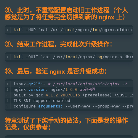
⑧、此时，不重载配置启动旧工作进程（个人
感觉是为了将任务完全切换到新的 nginx 上）
kill
 –HUP `cat /url/
local
/nginx/
log
/nginx.oldbin`
⑨、结束工作进程，完成此次升级操作：
kill
 –QUIT `cat /usr/
local
/nginx/
log
/nginx.oldbin`
⑩、最后，验证 nginx 是否升级成功：
linux-
gz215:
~ 
# /usr/local/nginx/sbin/nginx -V
nginx 
version:
 nginx/
1.6
.
0
#没问题
built by gcc 
4.1
.
2
20070115
 (prerelease) (SUSE Lin
TLS SNI support enabled
configure 
arguments:
 --user=www --group=www --pref
特意测试了下纯手动的做法，下面是我的操作
记录，仅供参考：