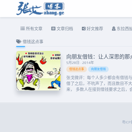
所有文章
文章归档
好文推荐
东拉西
借钱这点事
向朋友借钱：让人深思的那
5月28日 · 2014年
借钱这点事
向朋友借钱
张戈微评：每个人多少都会有借钱
借了之后，不吭声了，而且数目不
来， 多数人在接到借钱要求之后，
避，最后拒绝。当然，如果一个人
赖，交往过程中也一直保持良好的
拒绝的几率会小很多。甚至，朋友
困难。一句老话精辟的总结了借钱这点
粤ICP