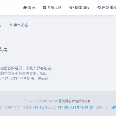
首页
系统运维
脚本编程
网站建
扯
手气不错
点事
与被借钱的经历，多数人都害怕被
大的时候还不好意思去要，如此一
会自然而然的产生犹豫，进而逃
，打从认识起，就一直给人值得信
信誉，那么当他去借钱时，相信被
们都会乐意的借钱给他，帮他缓解
事：有借有还，再借不难。...
Copyright © 2013-2022 张戈博客 保留所有权利.
备14028310号
博客基于
腾讯云
稳定运行
12年234天22时40分31秒
线路切换:
国