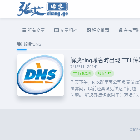
所有文章
文章归档
好文推荐
东拉西
刷新DNS
解决ping域名时出现“TTL
7月25日 · 2014年
TTL传输过期
刷新DNS
昨天下午，RTX群里面公司负责游
陋寡闻，以前还真没见过这个问题，
问题。 解决办法也很简单：方法①、
络邻居”，选择“属性”，在“本地连接
法②、在DOS窗口下（如果是XP，点
输入“cmd”回车）输入：ip...
粤ICP