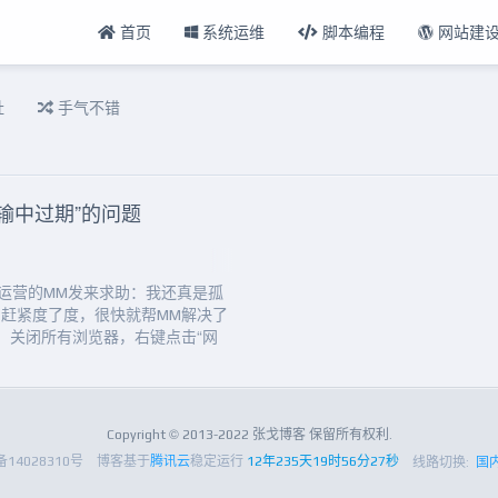
首页
系统运维
脚本编程
网站建
扯
手气不错
传输中过期”的问题
戏运营的MM发来求助：我还真是孤
赶紧度了度，很快就帮MM解决了
 关闭所有浏览器，右键点击“网
”上点击右键，选择“修复”即可。方
击屏幕左下角的“开始”，“运行”，
Copyright © 2013-2022 张戈博客 保留所有权利.
备14028310号
博客基于
腾讯云
稳定运行
12年235天19时56分28秒
线路切换:
国