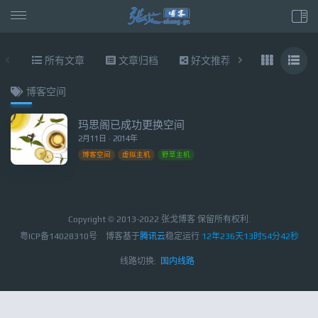
所有文章
文章归档
好文推荐
东拉西扯
博客空间
玛思阁已成功更换空间
2月11日 · 2014年
博客空间
虚拟主机
野草主机
Copyright © 2013-2022 张戈博客 保留所有权利.
粤ICP备14028310号
博客基于
腾讯云
稳定运行
12年236天13时54分42秒
线路切换:
国内线路