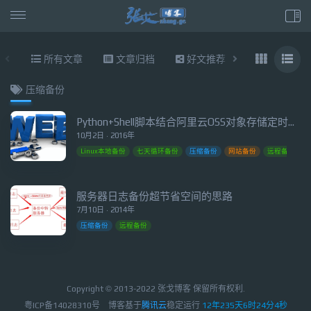
所有文章
文章归档
好文推荐
东拉西扯
压缩备份
Python+Shell脚本结合阿里云OSS对象存储定时远程备份网站
10月2日 · 2016年
Linux本地备份
七天循环备份
压缩备份
网站备份
远程备份
服务器日志备份超节省空间的思路
7月10日 · 2014年
压缩备份
远程备份
Copyright © 2013-2022 张戈博客 保留所有权利.
粤ICP备14028310号
博客基于
腾讯云
稳定运行
12年235天6时24分5秒