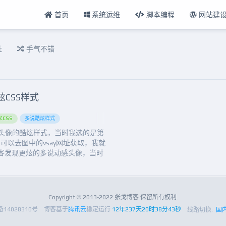
首页
系统运维
脚本编程
网站建
扯
手气不错
CSS样式
CSS
多说酷炫样式
头像的酷炫样式，当时我选的是第
以去图中的vsay网址获取，我就
n博客发现更炫的多说动感头像，当时
主题自带，但是还有点不信，后来
，才知道确实是frontopen2
里面扒了出来，稍微改...
Copyright © 2013-2022 张戈博客 保留所有权利.
备14028310号
博客基于
腾讯云
稳定运行
12年237天20时38分44秒
线路切换:
国