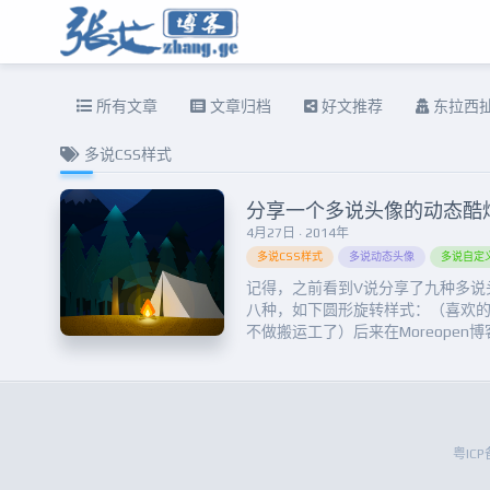
所有文章
文章归档
好文推荐
东拉西
多说CSS样式
分享一个多说头像的动态酷炫
4月27日 · 2014年
多说CSS样式
多说动态头像
多说自定义
记得，之前看到V说分享了九种多说
八种，如下圆形旋转样式：（喜欢的可
不做搬运工了）后来在Moreope
问博主可否分享一下代码，他说是
在APP雄起博客那又看到了这个多说样式
主题自带的！于是，我直接从主题CSS
粤ICP