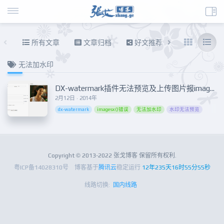
所有文章
文章归档
好文推荐
东拉西扯
无法加水印
DX-watermark插件无法预览及上传图片报imagesx()错误的解决办法
2月12日 · 2014年
dx-watermark
imagesx()错误
无法加水印
水印无法预览
Copyright © 2013-2022 张戈博客 保留所有权利.
粤ICP备14028310号
博客基于
腾讯云
稳定运行
12年235天16时55分55秒
线路切换:
国内线路