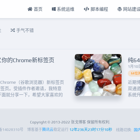
首页
系统运维
脚本编程
网站建
扯
手气不错
新定义你的Chrome新标签页
纯6
1月10日
64位
又清新的Chrome（谷歌浏览器）新标签页
近期
标签页。受插件作者邀请，我特意
双通道
下面就分享一下，希望大家喜欢的
系统升
有梦少年们！一．功能界面第一次
用6
的，这个在设置里面可以调节圆角
些进程
者方形。首页面还有个搜索...
位系统
Copyright © 2013-2022 张戈博客 保留所有权利.
备14028310号
博客基于
腾讯云
稳定运行
12年236天23时17分10秒
线路切换:
国