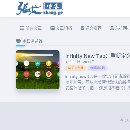
所有文章
文章归档
好文推荐
东拉西
水狐浏览器
Infinity New Tab：重
12月11日 · 2014年
64位浏览器
水狐浏览器
Infinity new tab是一款实用
功能扩展，可以完美替代默认的新
安装体验了一把 ，还是很不错的！
同时支持一下这几个还在读大四的
打开，网址的图标开始默认是圆形
的度数，你可以调整成45度的圆角或
粤ICP