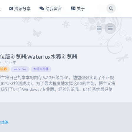
设
资源分享
给我留言
关于
4位版浏览器:Waterfox水狐浏览器
 · 2014年
浏览器
waterfox
水狐浏览器
博主将自己的本本的内存从2G升级到4G，勉勉强强实现了不正规
(CPU-Z检测成功)。为了最大程度地发挥这6G的性能，博主又将
级到了64位Windows7专业版。经验告诉我，64位系统最好使
4位软件才能得到最好的效果，于是在进程管理器里面挨个查看哪
后面跟了“*32”，跟了这个标志表示这个软件是32位的。虽然64
也是配套了64位IE的，但是用惯了第三方浏览器之后...
内线路