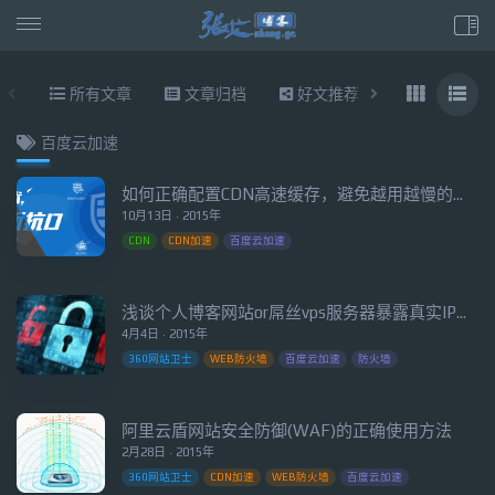
所有文章
文章归档
好文推荐
东拉西扯
百度云加速
如何正确配置CDN高速缓存，避免越用越慢的尴尬
10月13日 · 2015年
CDN
CDN加速
百度云加速
浅谈个人博客网站or屌丝vps服务器暴露真实IP的危险性
4月4日 · 2015年
360网站卫士
WEB防火墙
百度云加速
防火墙
阿里云盾网站安全防御(WAF)的正确使用方法
2月28日 · 2015年
360网站卫士
CDN加速
WEB防火墙
百度云加速