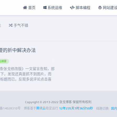
首页
系统运维
脚本编程
网站建
扯
手气不错
要的折中解决办法
无摘要
具条张戈修改版》一文留言告知，部
了下，发现还真是抓不到图片，而
章标题而已，反观多说评论点击喜
箱倒柜各种搜，发现网络上并没有
关键词：searchPic。继续搜
档如下：&lt;!-...
Copyright © 2013-2022 张戈博客 保留所有权利.
P备14028310号
博客基于
腾讯云
稳定运行
12年235天1时36分51秒
线路切换:
国