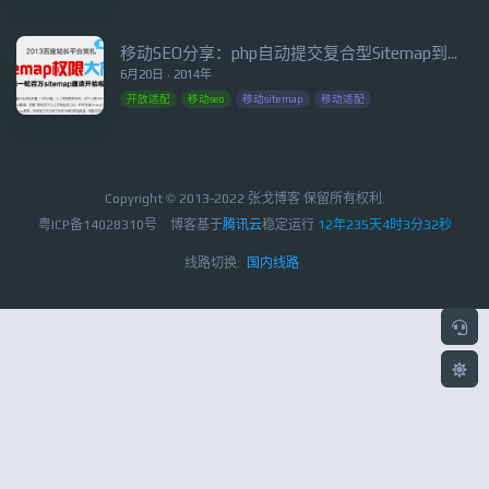
移动SEO分享：php自动提交复合型Sitemap到百度搜索
6月20日 · 2014年
开放适配
移动seo
移动sitemap
移动适配
Copyright © 2013-2022 张戈博客 保留所有权利.
粤ICP备14028310号
博客基于
腾讯云
稳定运行
12年235天4时3分32秒
线路切换:
国内线路