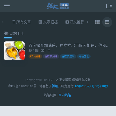
所有文章
文章归档
好文推荐
东拉西扯
网站卫士
百度抛弃加速乐，独立推出百度云加速，你期待吗？
5月13日 · 2014年
CDN加速
百度云加速
百度加速乐
网站卫士
Copyright © 2013-2022 张戈博客 保留所有权利.
粤ICP备14028310号
博客基于
腾讯云
稳定运行
12年238天9时30分18秒
线路切换:
国内线路