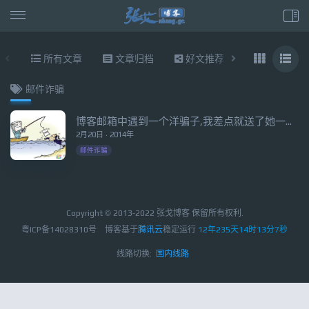
所有文章
文章归档
好文推荐
东拉西扯
邮件诈骗
博客邮箱中遇到一个洋骗子,我差点就送了她一个表
2月20日 · 2014年
邮件诈骗
Copyright © 2013-2022 张戈博客 保留所有权利.
粤ICP备14028310号
博客基于
腾讯云
稳定运行
12年235天14时13分8秒
线路切换:
国内线路