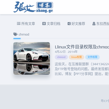
所有文章
文章归档
好文推荐
东拉西
chmod
Llinux文件目录权限及chm
4月22日 · 2014年
chmod
linux权限
文件权限
这些天，在互推联盟群（3441342
及FTP账号登陆的问题。最终发现
比如，博友【PPT分享网】提出，能
目录，其实只要使用chmod对目
于Linux目录权限的一些基础知识，
友，比如使用VPS的博友等。&nbsp;..
粤ICP