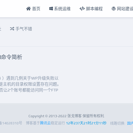
首页
系统运维
脚本编程
网站建
扯
手气不错
od命令简析
24 ）遇到几例关于WP升级失败以
都是主机的目录权限设置存在问题。
否让2个账号都能访问同一个FTP
录赋相应的权限即可。本文整理了关
希望可以帮助一些刚接触Linux的朋
.
Copyright © 2013-2022 张戈博客 保留所有权利.
备14028310号
博客基于
腾讯云
稳定运行
12年237天21时21分12秒
线路切换:
国