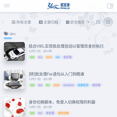
所有文章
文章归档
好文推荐
东拉西扯
dos
结合VBS,实现批处理自动以管理员身份执行
12月17日 · 2013年
bat
dos
shell
vbs
批处理
[转]批处理For语句从入门到精通
12月17日 · 2013年
bat
dos
for
shell
windows
变量延迟
批处理
身份切换脚本，免登入切换权限的利器
12月17日 · 2013年
bat
dos
批处理
身份切换