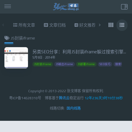
所有文章
文章归档
好文推荐
东拉西扯
JS封装iframe
另类SEO分享：利用JS封装iframe躲过搜索引擎的抓取
5月9日 · 2014年
JS封装iframe
JS输出iframe
JS部署iframe
SEO技巧
搜索引擎欺
Copyright © 2013-2022 张戈博客 保留所有权利.
粤ICP备14028310号
博客基于
腾讯云
稳定运行
12年236天3时19分39秒
线路切换:
国内线路