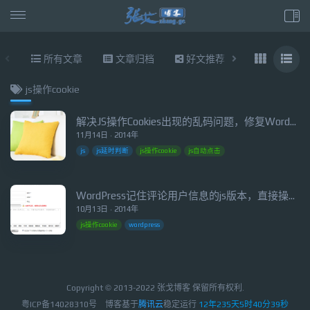
所有文章
文章归档
好文推荐
东拉西扯
js操作cookie
解决JS操作Cookies出现的乱码问题，修复WordPress评论乱码
11月14日 · 2014年
js
js延时判断
js操作cookie
js自动点击
WordPress记住评论用户信息的js版本，直接操作cookie无视缓存
10月13日 · 2014年
js操作cookie
wordpress
Copyright © 2013-2022 张戈博客 保留所有权利.
粤ICP备14028310号
博客基于
腾讯云
稳定运行
12年235天5时40分39秒