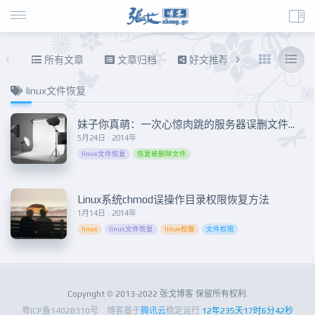
所有文章
文章归档
好文推荐
东拉西扯
linux文件恢复
妹子你真萌：一次心惊肉跳的服务器误删文件的恢复过程
5月24日 · 2014年
linux文件恢复
恢复被删除文件
Linux系统chmod误操作目录权限恢复方法
1月14日 · 2014年
linux
linux文件恢复
linux权限
文件权限
Copyright © 2013-2022 张戈博客 保留所有权利.
粤ICP备14028310号
博客基于
腾讯云
稳定运行
12年235天17时6分42秒