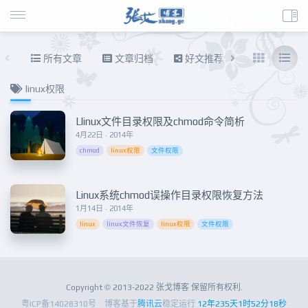
所有文章
文章归档
好文推荐
东拉西扯
linux权限
Llinux文件目录权限及chmod命令简析
4月22日 · 2014年
chmod
linux权限
文件权限
Linux系统chmod误操作目录权限恢复方法
1月14日 · 2014年
linux
linux文件恢复
linux权限
文件权限
Copyright © 2013-2022 张戈博客 保留所有权利.
粤ICP备14028310号
博客基于
腾讯云
稳定运行
12年235天1时52分18秒