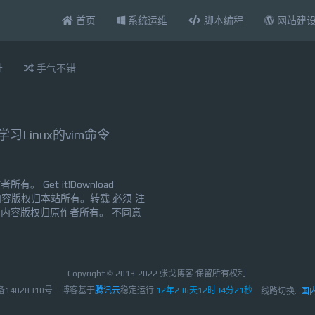
首页
系统运维
脚本编程
网站建
扯
手气不错
习Linux的vim命令
 Get it!Download
载内容版权归本站所有。转载 必须 注
章，内容版权归原作者所有。 不同意
Copyright © 2013-2022 张戈博客 保留所有权利.
备14028310号
博客基于
腾讯云
稳定运行
12年236天12时34分22秒
线路切换:
国