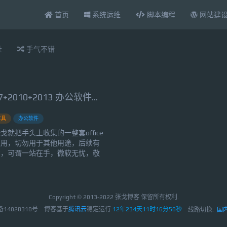
首页
系统运维
脚本编程
网站建
扯
手气不错
Microsoft Office 2003+2007+2010+2013 办公软件合集(带永久激活工具)
工具
办公软件
就把手头上收集的一整套office
之用，切勿用于其他用途，后续有
意，可谓一站在手，微软无忧，敬
段时间，其中 Excel2013 在我日
的感觉就是：扁平化风格、操作流
3目测要...
Copyright © 2013-2022 张戈博客 保留所有权利.
备14028310号
博客基于
腾讯云
稳定运行
12年234天11时16分51秒
线路切换:
国