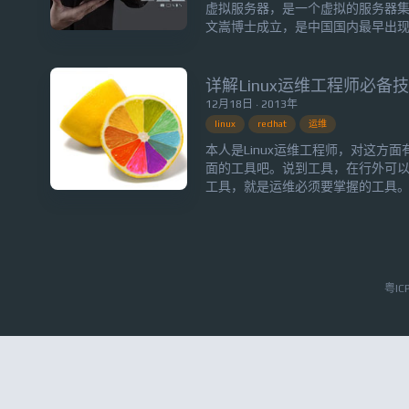
虚拟服务器，是一个虚拟的服务器集群
文嵩博士成立，是中国国内最早出
种IP负载均衡技术（VS/NAT、VS/
（rrr|wrr|lc|wlc|lblc|lblcr|dh|sh|sed|
详解Linux运维工程师必备
12月18日 · 2013年
linux
redhat
运维
本人是Linux运维工程师，对这方
面的工具吧。说到工具，在行外可
工具，就是运维必须要掌握的工具
门就基本没问题了。Linux系统如果是
CentOS，特别是CentOS在企
但学习者还是以这2个版本学习就行，
粤IC