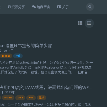
设
资源分享
给我留言
关于
dhat设置NFS挂载的简单步骤
 · 2014年
redhat
挂载
fs还是在测试lvs负载均衡的时候，为了保证代码的一致性，将一
lserver作为nfs服务器，而其他Realserver均以nfs将代码挂载过
这样就保证了代码的一致性，但也是由很大隐患的，一旦那台
lserver宕机，那就全军覆没了...好了，废话不多说，进入nfs挂载简
。一、安装nfs一般redhat是默认安装了nfs服务的，如果非默认
取消勾选nfs的话...
抓取占用CPU高的JAVA线程，进而找出有问题的WEB页面
日 · 2013年
redhat
shell
web
运维
面：当一个台WEB主机(JAVA平台)上有多个站点时，很可能因