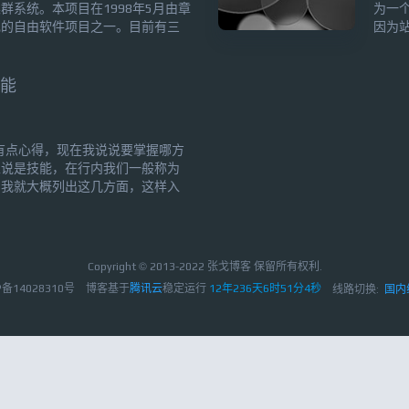
系统。本项目在1998年5月由章
为一
现的自由软件项目之一。目前有三
因为
TUN和VS/DR）；十种调度算法
点出
nq...
介绍一
线程号(
技能
面有点心得，现在我说说要掌握哪方
以说是技能，在行内我们一般称为
。我就大概列出这几方面，这样入
学习可以选用Redhat或
业中用得最多，当然还会有其它版本的，
因为这两个版本都是兄...
Copyright © 2013-2022 张戈博客 保留所有权利.
P备14028310号
博客基于
腾讯云
稳定运行
12年236天6时51分5秒
线路切换:
国内