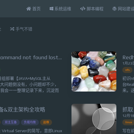
首页
系统运维
脚本编程
网站建
扯
手气不错
linux/scp命令报“bash: scp: command not found lost connection”错误的解决办法
Re
1月23日
nfs
部署【JAVA+MySQL主从
初识n
程中大问题倒没有，小问题却不少，
台Rea
间我会一一整理记录下来，沉淀而
来。
置好redis.conf后，想偷懒直接
Rea
部重新编辑的麻烦。结果一执行就出现
单步骤
安装且
均衡主备&双主架构全攻略
12月18
双主互备
负载均衡
运维
linux
x Virtual Server的简写，意即Linux
写在前