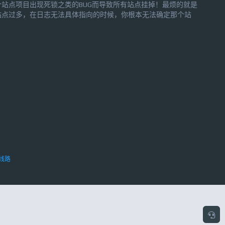
个站点项目出现死锁之类的BUG而导致所有站点挂掉！最烦的就是
站点过多，在日志无法具体指向的时候，你根本无法确定那个站
现BUG，从而你也没法推给开发人员解决。 下面，就
个抓取高占用CPU的线程的简单方法： 运行top命令取得JAVA
PID)，假如是2068；...
线路