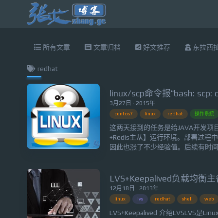
所有文章
文章归档
好文推荐
东拉西
redhat
3月27日 · 2015年
centos7
linux
redhat
操作系統
这两天接到的任务是给JAVA开发项目组
+Redis主从】运行环境。部署过
因此也涨了不少经验值。后续有时
不忘分享。今天，装完一台redis，并配
用scp传到另一台redis，省去全
下面这个错误：bash: scp: c...
LVS+Keepalived负载
12月18日 · 2013年
linux
lvs
redhat
shell
web
LVS+Keepalived 介绍LVSLVS是Linu