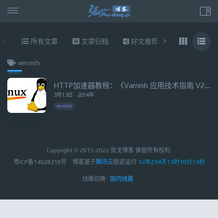
所有文章
文章归档
好文推荐
东拉西扯
vernish
HTTP加速器教程：《Varnish 应用技术指南 V2.1》
3月13日 · 2014年
vernish
Copyright © 2013-2022 张戈博客 保留所有权利.
粤ICP备14028310号
博客基于
腾讯云
稳定运行
12年234天13时10分13秒
线路切换:
国内线路