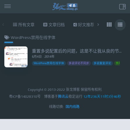
所有文章
文章归档
好文推荐
东拉西扯
WordPress禁用在线字体
重置多说配置后的问题，这是不让我从良的节奏啊（附禁用谷歌在线字体的方法）！
6月4日 · 2014年
WordPress禁用在线字体
多说评论不同步
多说重复评论
禁用谷歌
Copyright © 2013-2022 张戈博客 保留所有权利.
粤ICP备14028310号
博客基于
腾讯云
稳定运行
12年236天11时3分46秒
线路切换:
国内线路