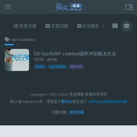
所有文章
文章归档
好文推荐
东拉西扯
wp-codebox
DX-Seo与WP-codebox插件冲突解决方法
1月7日 · 2014年
DX-Seo
wp-codebox
插件冲突
Copyright © 2013-2022 张戈博客 保留所有权利.
粤ICP备14028310号
博客基于
腾讯云
稳定运行
12年235天9时56分13秒
线路切换:
国内线路