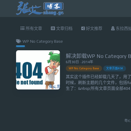
所有文章
文章归档
好文推荐
东拉西
WP No Category Base
6月30日 · 2014年
WP No Category Base
文章页面404
其实这个插件已经卸载几天了，用
时候，刷新主题的几个文件，包括func
生了：&nbsp;所有文章页面全部404，
效了！用 ?p=id 的动态形式倒是
底改了哪些内容，并分析了下哪些
WP No C...
粤IC