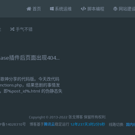
首页
系统运维
脚本编程
网站建
扯
手气不错
解决卸载WP No Category Base插件后页面出现404的问题
了歌神分享的代码版。今天改代码
tions.php，结果悲剧的事情发
即%post_id%.html 的伪静态失
可以访问！仔细的回顾了下这些天到
操作会造成这个原因：①、停用了
Copyright © 2013-2022 张戈博客 保留所有权利.
P备14028310号
博客基于
腾讯云
稳定运行
12年237天3时2分9秒
线路切换:
国内