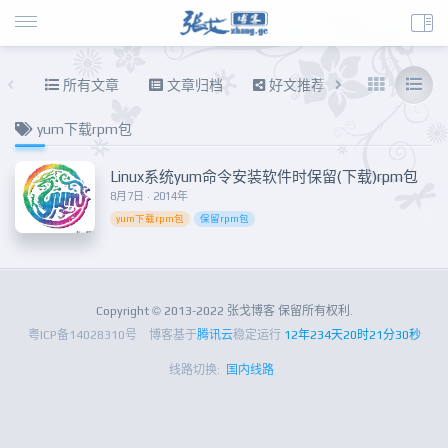
所有文章
文章归档
好文推荐
东拉西扯
yum下载rpm包
Linux系统yum命令安装软件时保留(下载)rpm包
8月7日 · 2014年
yum下载rpm包
保留rpm包
Copyright © 2013-2022 张戈博客 保留所有权利.
粤ICP备14028310号
博客基于
腾讯云
稳定运行
12年234天20时21分30秒
线路切换:
国内线路