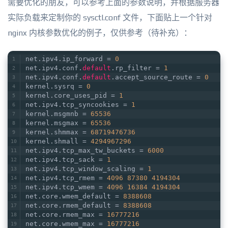
需要优化的朋友，可以参考上面的参数说明，并根据服务器
实际负载来定制你的 sysctl.conf 文件，下面贴上一个针对
nginx 内核参数优化的例子，仅供参考（待补充）：
net.ipv4.ip_forward = 
0
net.ipv4.conf.
default
.rp_filter = 
1
net.ipv4.conf.
default
.accept_source_route = 
0
kernel.sysrq = 
0
kernel.core_uses_pid = 
1
net.ipv4.tcp_syncookies = 
1
kernel.msgmnb = 
65536
kernel.msgmax = 
65536
kernel.shmmax = 
68719476736
kernel.shmall = 
4294967296
net.ipv4.tcp_max_tw_buckets = 
6000
net.ipv4.tcp_sack = 
1
net.ipv4.tcp_window_scaling = 
1
net.ipv4.tcp_rmem = 
4096
87380
4194304
net.ipv4.tcp_wmem = 
4096
16384
4194304
net.core.wmem_default = 
8388608
net.core.rmem_default = 
8388608
net.core.rmem_max = 
16777216
net.core.wmem_max = 
16777216