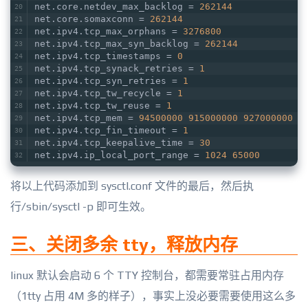
net.core.netdev_max_backlog = 
262144
net.core.somaxconn = 
262144
net.ipv4.tcp_max_orphans = 
3276800
net.ipv4.tcp_max_syn_backlog = 
262144
net.ipv4.tcp_timestamps = 
0
net.ipv4.tcp_synack_retries = 
1
net.ipv4.tcp_syn_retries = 
1
net.ipv4.tcp_tw_recycle = 
1
net.ipv4.tcp_tw_reuse = 
1
net.ipv4.tcp_mem = 
94500000
915000000
927000000
net.ipv4.tcp_fin_timeout = 
1
net.ipv4.tcp_keepalive_time = 
30
net.ipv4.ip_local_port_range = 
1024
65000
将以上代码添加到 sysctl.conf 文件的最后，然后执
行/sbin/sysctl -p 即可生效。
三、关闭多余 tty，释放内存
linux 默认会启动 6 个 TTY 控制台，都需要常驻占用内存
（1tty 占用 4M 多的样子），事实上没必要需要使用这么多