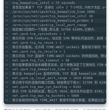
tcp_keepalive_intvl = 75 seconds
意思是如果某个 TCP 连接在 idle 2 个小时后,内核才发起 pr
/proc/sys/net/ipv4/tcp_keepalive_time 1800
/proc/sys/net/ipv4/tcp_keepalive_intvl 30
/proc/sys/net/ipv4/tcp_keepalive_probes 3
/proc/sys/net/ipv4/ip_local_port_range
指定端口范围的一个配置,默认是 32768 61000,已够大.
net.ipv4.tcp_syncookies = 1
表示开启 SYN Cookies。当出现 SYN 等待队列溢出时，启用 c
net.ipv4.tcp_tw_reuse = 1
表示开启重用。允许将 TIME-WAIT sockets 重新用于新的 T
net.ipv4.tcp_tw_recycle = 1
表示开启 TCP 连接中 TIME-WAIT sockets 的快速回收，默
net.ipv4.tcp_fin_timeout = 30
表示如果套接字由本端要求关闭，这个参数决定了它保持在 FIN-WAI
net.ipv4.tcp_keepalive_time = 1200
表示当 keepalive 起用的时候，TCP 发送 keepalive 消
net.ipv4.ip_local_port_range = 1024 65000
表示用于向外连接的端口范围。缺省情况下很小：32768 到 61000，改
net.ipv4.tcp_max_syn_backlog = 8192
表示 SYN 队列的长度，默认为 1024，加大队列长度为 8192
net.ipv4.tcp_max_tw_buckets = 5000
表示系统同时保持 TIME_WAIT 套接字的最大数量，如果超过这个数字