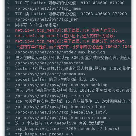
TCP 写 buffer,可参考的优化值: 8192 436600 873200
/proc/sys/net/ipv4/tcp_rmem
TCP 读 buffer,可参考的优化值: 32768 436600 873200
/proc/sys/net/ipv4/tcp_mem
同样有 3 个值,意思是:
net.ipv4.tcp_mem[0]:低于此值,TCP 没有内存压力.
net.ipv4.tcp_mem[1]:在此值下,进入内存压力阶段.
net.ipv4.tcp_mem[2]:高于此值,TCP 拒绝分配 socket.
上述内存单位是页,而不是字节.可参考的优化值是:786432 1048576
/proc/sys/net/core/netdev_max_backlog
进入包的最大设备队列.默认是 300,对重负载服务器而言,该值太低,
/proc/sys/net/core/somaxconn
listen()的默认参数,挂起请求的最大数量.默认是 128.对繁忙
/proc/sys/net/core/optmem_max
socket buffer 的最大初始化值,默认 10K
/proc/sys/net/ipv4/tcp_max_syn_backlog
进入 SYN 包的最大请求队列.默认 1024.对重负载服务器,可调整到
/proc/sys/net/ipv4/tcp_retries2
TCP 失败重传次数,默认值 15,意味着重传 15 次才彻底放弃.可
/proc/sys/net/ipv4/tcp_keepalive_time
/proc/sys/net/ipv4/tcp_keepalive_intvl
/proc/sys/net/ipv4/tcp_keepalive_probes
这 3 个参数与 TCP KeepAlive 有关.默认值是:
tcp_keepalive_time = 7200 seconds (2 hours)
tcp_keepalive_probes = 9