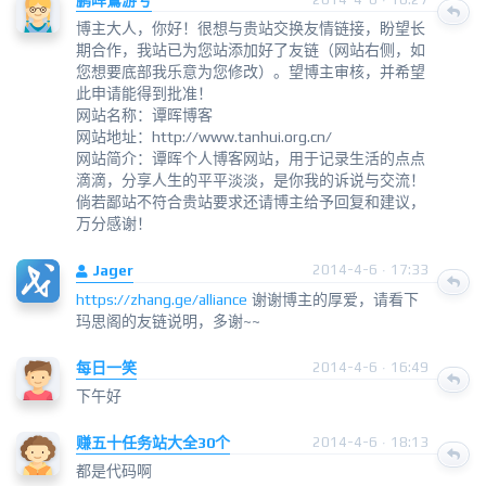
鹏晖鵀游兮
博主大人，你好！很想与贵站交换友情链接，盼望长
期合作，我站已为您站添加好了友链（网站右侧，如
您想要底部我乐意为您修改）。望博主审核，并希望
此申请能得到批准！
网站名称：谭晖博客
网站地址：http://www.tanhui.org.cn/
网站简介：谭晖个人博客网站，用于记录生活的点点
滴滴，分享人生的平平淡淡，是你我的诉说与交流！
倘若鄙站不符合贵站要求还请博主给予回复和建议，
万分感谢！
Jager
2014-4-6 · 17:33
https://zhang.ge/alliance
谢谢博主的厚爱，请看下
玛思阁的友链说明，多谢~~
每日一笑
2014-4-6 · 16:49
下午好
赚五十任务站大全30个
2014-4-6 · 18:13
都是代码啊