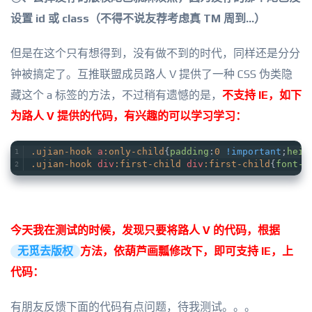
设置 id 或 class（不得不说友荐考虑真 TM 周到...）
但是在这个只有想得到，没有做不到的时代，同样还是分分
钟被搞定了。互推联盟成员路人 V 提供了一种 CSS 伪类隐
藏这个 a 标签的方法，不过稍有遗憾的是，
不支持 IE，如下
为路人 V 提供的代码，有兴趣的可以学习学习：
.ujian-hook
a
:only-child
{
padding
:
0
!important
;
heig
.ujian-hook
div
:first-child
div
:first-child
{
font-s
今天我在测试的时候，发现只要将路人 V 的代码，根据
无觅去版权
方法，依葫芦画瓢修改下，即可支持 IE，上
代码：
有朋友反馈下面的代码有点问题，待我测试。。。