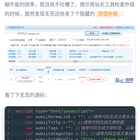
蜗牛般的效率，暂且就不吐槽了。偶尔用站长工具检查外链
的时候，居然发现无觅还给来了个隐藏的
流氓外链
：
看了下无觅的源码：
<
script
type
=
"text/javascript"
>
var
 wumiiPermaLink = 
""
; 
//请用代码生成文章永久的
var
 wumiiTitle = 
""
; 
//请用代码生成文章标题
var
 wumiiTags = 
""
; 
//请用代码生成文章标签，以英文逗
var
 wumiiCategories = []; 
//请用代码生成文章分类，分类
var
 wumiiSitePrefix = 
"https://zhang.ge/"
;