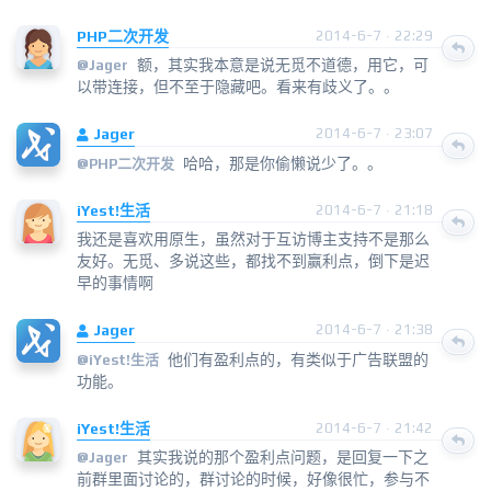
PHP二次开发
2014-6-7 · 22:29
额，其实我本意是说无觅不道德，用它，可
@
Jager
以带连接，但不至于隐藏吧。看来有歧义了。。
Jager
2014-6-7 · 23:07
哈哈，那是你偷懒说少了。。
@
PHP二次开发
iYest!生活
2014-6-7 · 21:18
我还是喜欢用原生，虽然对于互访博主支持不是那么
友好。无觅、多说这些，都找不到赢利点，倒下是迟
早的事情啊
Jager
2014-6-7 · 21:38
他们有盈利点的，有类似于广告联盟的
@
iYest!生活
功能。
iYest!生活
2014-6-7 · 21:42
其实我说的那个盈利点问题，是回复一下之
@
Jager
前群里面讨论的，群讨论的时候，好像很忙，参与不