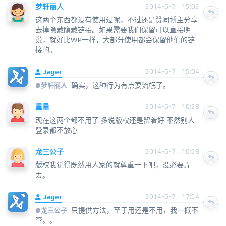
梦轩丽人
2014-6-7 · 15:02
这两个东西都没有使用过呢，不过还是赞同博主分享
去掉隐藏隐藏链接。如果需要我们保留可以直接明
说，就好比WP一样，大部分使用都会保留他们的链
接的。
Jager
2014-6-7 · 15:04
确实，这种行为有点耍流氓了。
@
梦轩丽人
重量
2014-6-7 · 16:28
现在这两个都不用了 多说版权还是留着好 不然别人
登录都不放心 = =
龙三公子
2014-6-7 · 16:58
版权我觉得既然用人家的就尊重一下吧，没必要弄
去。
Jager
2014-6-7 · 17:54
只提供方法，至于用还是不用，我一概不
@
龙三公子
管。。