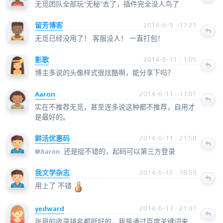
无觅团队全部玩“无秘”去了，插件完全没人鸟了
留芳博客
2014-6-9 · 17:21
无觅已经没用了！ 客服没人！ 一直打包！
影歌
2014-6-11 · 1:05
博主多说的头像样式很炫酷啊，能分享下吗？
Aaron
2014-6-11 · 17:01
实在不推荐无觅，甚至连多说这种都不推荐，自用才
是最好的。
鲜活优惠码
2014-6-11 · 21:58
还是挺不错的，起码可以第三方登录
@
Aaron
我文学杂志
2014-6-12 · 18:59
用上了 不错
yedward
2014-6-13 · 21:47
张哥的收录排名都挺好的，我是通过百度关键词来