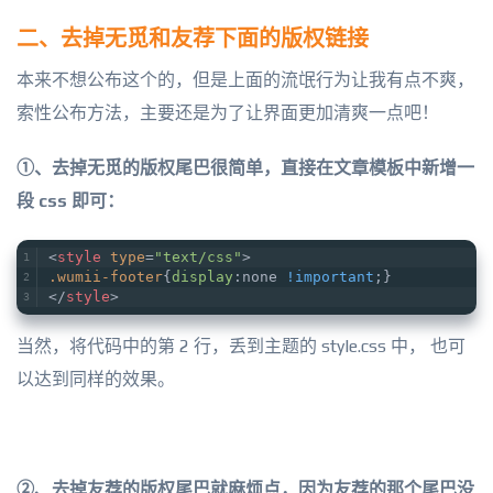
二、去掉无觅和友荐下面的版权链接
本来不想公布这个的，但是上面的流氓行为让我有点不爽，
索性公布方法，主要还是为了让界面更加清爽一点吧！
①、去掉无觅的版权尾巴很简单，直接在文章模板中新增一
段 css 即可：
<
style
type
=
"text/css"
>
.wumii-footer
{
display
:none 
!important
;}
</
style
>
当然，将代码中的第 2 行，丢到主题的 style.css 中， 也可
以达到同样的效果。
②、去掉友荐的版权尾巴就麻烦点，因为友荐的那个尾巴没