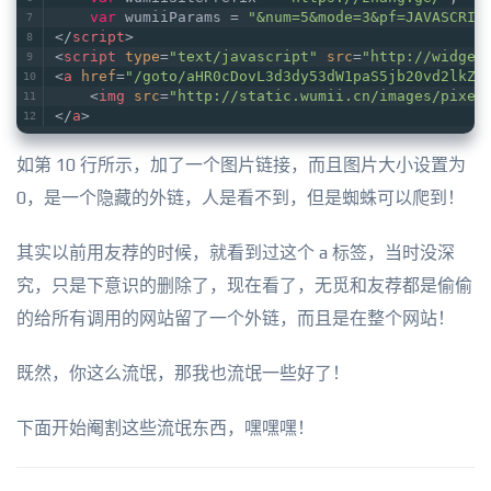
var
 wumiiParams = 
"&num=5&mode=3&pf=JAVASCRIP
</
script
>
<
script
type
=
"text/javascript"
src
=
"http://widget
<
a
href
=
"/goto/aHR0cDovL3d3dy53dW1paS5jb20vd2lkZ2
<
img
src
=
"http://static.wumii.cn/images/pixel
</
a
>
如第 10 行所示，加了一个图片链接，而且图片大小设置为
0，是一个隐藏的外链，人是看不到，但是蜘蛛可以爬到！
其实以前用友荐的时候，就看到过这个 a 标签，当时没深
究，只是下意识的删除了，现在看了，无觅和友荐都是偷偷
的给所有调用的网站留了一个外链，而且是在整个网站！
既然，你这么流氓，那我也流氓一些好了！
下面开始阉割这些流氓东西，嘿嘿嘿！