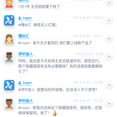
7月1号 无觅网就要下线了
Jager
2014-6-20 · 22:23
难怪无人打理。
@
糯米汇
糯米汇
2014-6-20 · 22:27
我今天才看到的 他们要上线新产品了
@
Jager
梦轩丽人
2014-6-25 · 9:49
呵呵，我也是今天采用无觅关联插件的，感觉还行。
那个隐藏链接有没有必要删除？有的话我就跟着删除
它了？
Jager
2014-6-25 · 12:08
是整站的外链哦，应该没人不介意吧？
@
梦轩丽人
梦轩丽人
2014-6-25 · 12:42
那我也去掉这个隐藏链接吧，版权呢，还是
@
Jager
继续保留吧。谢了！