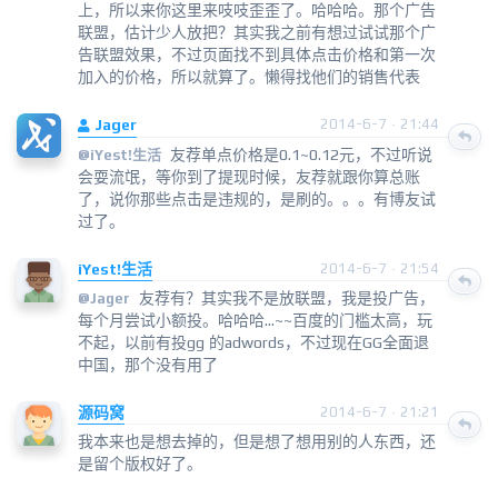
上，所以来你这里来吱吱歪歪了。哈哈哈。那个广告
联盟，估计少人放把？其实我之前有想过试试那个广
告联盟效果，不过页面找不到具体点击价格和第一次
加入的价格，所以就算了。懒得找他们的销售代表
Jager
2014-6-7 · 21:44
友荐单点价格是0.1~0.12元，不过听说
@
iYest!生活
会耍流氓，等你到了提现时候，友荐就跟你算总账
了，说你那些点击是违规的，是刷的。。。有博友试
过了。
iYest!生活
2014-6-7 · 21:54
友荐有？其实我不是放联盟，我是投广告，
@
Jager
每个月尝试小额投。哈哈哈...~~百度的门槛太高，玩
不起，以前有投gg 的adwords，不过现在GG全面退
中国，那个没有用了
源码窝
2014-6-7 · 21:21
我本来也是想去掉的，但是想了想用别的人东西，还
是留个版权好了。