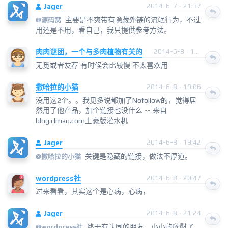
Jager
2014-6-7 · 21:37
主要是不爽带有隐藏外链的流氓行为，不过
@
源码窝
用还是不用，看自己，我只提供参考方法。
肉肉谜团，一个与多肉植物有关的
2014-6-8 · 11:52
无觅或者友荐 有时候会比较慢 不太喜欢用
撒哈拉的小猫
2014-6-8 · 19:06
没用这2个。。我见多说都加了Nofollow的，觉得居
然用了他产品，加个链接也没什么 -- 来自
blog.clmao.com土豪版灌水机
Jager
2014-6-8 · 19:42
关键是隐藏的链接，做法不厚道。
@
撒哈拉的小猫
wordpress社
2014-6-8 · 20:47
过来看看，其实这个是心病，心病，
Jager
2014-6-8 · 21:24
终于有认同的朋友，小小的欣慰了
@
wordpress社