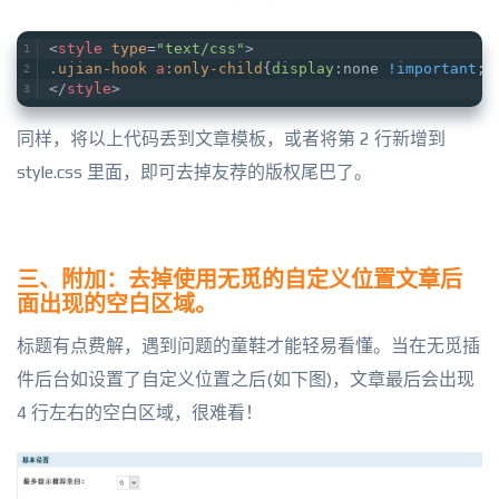
<
style
type
=
"text/css"
>
.ujian-hook
a
:only-child
{
display
:none 
!important
;}
</
style
>
同样，将以上代码丢到文章模板，或者将第 2 行新增到
style.css 里面，即可去掉友荐的版权尾巴了。
三、附加：去掉使用无觅的自定义位置文章后
面出现的空白区域。
标题有点费解，遇到问题的童鞋才能轻易看懂。当在无觅插
件后台如设置了自定义位置之后(如下图)，文章最后会出现
4 行左右的空白区域，很难看！