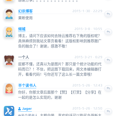
幻杀博客
2015-1-30 · 22:29
果断使用
倾城
2015-3-8 · 10:55
博主，请问下应该如何去除云推荐右下角的版权呢？
具体麻烦到我站文章页看看！这版权影响到推荐跟广
告的融合了！谢谢，感激不敬！
一个人
2015-3-21 · 6:29
屁都不懂，还真以为是图片？那只是个统计功能的代
码而已？！不信，把这图下载回来，用文本编辑器打
开，看看代码！亏你还写了这么长一篇文章哦！
半个读书人
2015-5-26 · 12:43
你好，你那文章后面那个【赞】【打赏】【分享】在
一起的是怎么实现的，谢谢
Jager
2015-5-26 · 12:50
主题自带，喜欢的话可以购买鸟哥新主
@
半个读书人