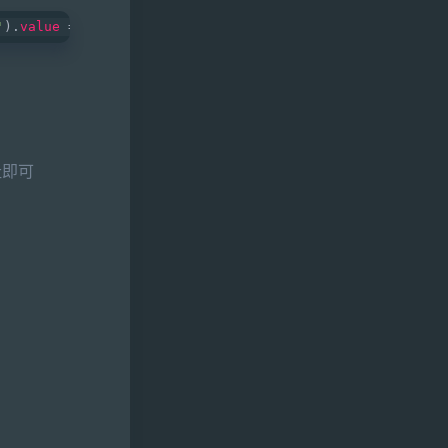
'
).
value
 = 
'im@zhang.ge'
; document.getElementById(
'url'
)
址即可