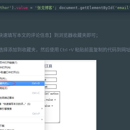
thor'
).
value
 = 
'张戈博客'
; document.getElementById(
'email
拽【快速填写本文的评论信息】到浏览器收藏夹即可；
择添加到收藏夹，然后使用 Ctrl +V 粘贴前面复制的代码到网