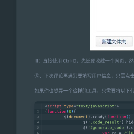
III：直接使用 Ctrl+D，先随便收藏一个网
③、下次评论再遇到要填写用户信息，只需点
如果你也想弄一个这样的工具，只需要将以下
<
script
type
=
"text/javascript"
>
(
function
(
$
)
{
	$(
document
).ready(
function
(
) 
		$(
'.code_result'
).hid
		$(
'#generate_code'
).c
var
 re = 
/^[0