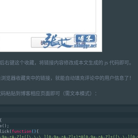
页，然后右键这个收藏，将链接内容修改成本文生成的 js 代码即可。
击浏览器收藏夹中的链接，就能自动填充评论中的用户信息了！
代码粘贴到博客相应页面即可（需文本模式）：
{
e();
lick(
function
(
)
{
-9a-zA-Z]+([\.\-\_][0-9a-zA-Z]+)*@[0-9a-zA-Z]+([\.\-][0-