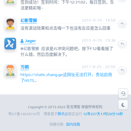
签到成功！签到时间：下午12:31:02，每日签到，生
活更精彩哦~
幻影雪狮
2015-9-19 · 14:58
没有滚动效果和点击嗨一下也没有反应是怎么回事
Jager
2015-9-19 · 19:38
应该是JS冲突问题吧，按下F12看看报了
@
幻影雪狮
什么错，然后百度解决下。
污桐
2017-8-25 · 22:56
https://static.zhang.ge这网址无法打开，贵站启用
了HSTS
...
Copyright © 2013-2022 张戈博客 保留所有权利.
粤ICP备14028310号
博客基于
腾讯云
稳定运行
12年237天17时20分11秒
线路切换:
国内线路