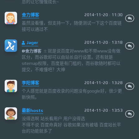
总的让它慢慢成长~
舍力博客
2014-11-20 · 11:30
虽然没看懂，但支持一下，随便测试一下这个百度链
接可以通过不
Jager
2014-11-20 · 13:18
:!: 就是说百度对www和不带www没有做
@
舍力博客
区分，而谷歌却可以由站长自行设置。还有就是
sitemap权限，百度是有门槛的，而谷歌随时都可以
提交，不难懂吧？大神
李阳博客
2014-11-20 · 13:28
个人感觉就是百度收录的问题没有google好，很少更
新快照。
最新hosts
2014-11-20 · 13:53
没得选啊 站长看用户 用户没得选
不得不说 百度命真好 谷歌如果没有被墙 百度站长平
台的功能就多了