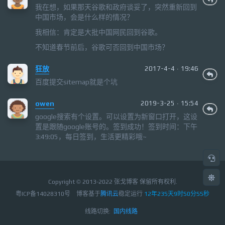
我在想，如果那天谷歌和政府谈妥了，突然重新回到
中国市场，会是什么样的情况？
我相信：肯定是大批中国网民回到谷歌。
不知道春节前后，谷歌可否回到中国市场？
狂放
2017-4-4 · 19:46
百度提交sitemap就是个坑
owen
2019-3-25 · 15:54
google搜索有个设置。可以设置为新窗口打开，这设
置是跟随google账号的。签到成功！签到时间：下午
3:49:05，每日签到，生活更精彩哦~
Copyright © 2013-2022 张戈博客 保留所有权利.
粤ICP备14028310号
博客基于
腾讯云
稳定运行
12年235天9时50分56秒
线路切换:
国内线路