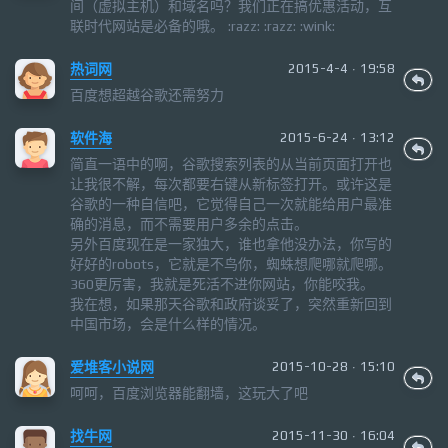
间（虚拟主机）和域名吗？我们正在搞优惠活动，互
联时代网站是必备的哦。 :razz: :razz: :wink:
热词网
2015-4-4 · 19:58
百度想超越谷歌还需努力
软件海
2015-6-24 · 13:12
简直一语中的啊，谷歌搜索列表的从当前页面打开也
让我很不解，每次都要右键从新标签打开。或许这是
谷歌的一种自信吧，它觉得自己一次就能给用户最准
确的消息，而不需要用户多余的点击。
另外百度现在是一家独大，谁也拿他没办法，你写的
好好的robots，它就是不鸟你，蜘蛛想爬哪就爬哪。
360更厉害，我就是死活不进你网站，你能咬我。
我在想，如果那天谷歌和政府谈妥了，突然重新回到
中国市场，会是什么样的情况。
爱堆客小说网
2015-10-28 · 15:10
呵呵，百度浏览器能翻墙，这玩大了吧
找牛网
2015-11-30 · 16:04