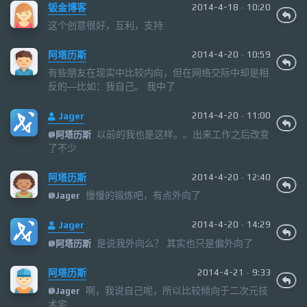
钣金博客
2014-4-18 · 10:20
这个创意很好，互利，支持
阿塔历斯
2014-4-20 · 10:59
有些朋友在现实中比较内向，但在网络交际中却是相
反的—比如：我自己。 我中了
Jager
2014-4-20 · 11:00
以前的我也是这样。。出来工作之后改变
@
阿塔历斯
了不少
阿塔历斯
2014-4-20 · 12:40
慢慢的锻炼吧，有点外向了
@
Jager
Jager
2014-4-20 · 14:29
是说我外向么？ 其实也只是偏外向了
@
阿塔历斯
阿塔历斯
2014-4-21 · 9:33
啊，我说自己呢，所以比较倾向于二次元技
@
Jager
术宅