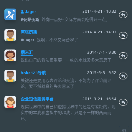
Jager
2014-4-21 · 10:32
外向一点好~交际方面会吃得开一点。
@
阿塔历斯
阿塔历斯
2014-4-21 · 14:07
是啊，不然交际台窄了
@
Jager
糯米汇
2014-7-1 · 9:30
说出自己的看法很重要，一味的水就没多大意思了
boke123导航
2015-6-8 · 9:52
关键还是要用心去评论和交流，不能为了评论而评
论，要不然就真的失去意义了
企业短信服务平台
2015-8-21 · 16:54
现实世界中的自己和虚拟世界中的还是有差距的，现
实中的本我和虚拟中的超我，只是不一样的两面而
已。