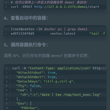
# 也可以使用上一步定义的容器名称 demo1 来启动：
curl -XPOST 
http:
/
/127.0.0.1:2375/demo
1/start
4、查看启动中的容器：
[root@centos ~]
# docker ps | grep demo1
ed9f2150f8d5        centos:latest       
"tail -f /
5、调用容器执行命令：
调用 API，对已存在的容器 demo1 创建命令实例：
curl -H 
"Content-Type: application/json"
 http:
//1
"AttachStdout"
: 
true
,
"AttachStderr"
: 
true
,
"DetachKeys"
: 
"ctrl-p,ctrl-q"
,
"Tty"
: 
false
,
"Cmd"
: [
"sh"
,
"-c"
,
"date | tee /tmp/test_exec.log"
  ],
"Env"
: [
"FOO=bar"
,