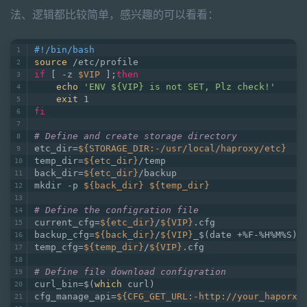
法、逻辑都比较简单，感兴趣的可以看看：
#!/bin/bash
source
 /etc/profile
if
 [ -z 
$VIP
 ];
then
echo
'ENV ${VIP} is not SET, Plz check!'
exit
 1
fi
# Define and create storage directory
etc_dir=
${STORAGE_DIR:-/usr/local/haproxy/etc}
temp_dir=
${etc_dir}
/temp
back_dir=
${etc_dir}
/backup
mkdir -p 
${back_dir}
${temp_dir}
# Define the configration file
current_cfg=
${etc_dir}
/
${VIP}
.cfg
backup_cfg=
${back_dir}
/
${VIP}
_$(date +%F-%H%M%S).
temp_cfg=
${temp_dir}
/
${VIP}
.cfg
# Define file download configration
curl_bin=$(
which
 curl)
cfg_manage_api=
${CFG_GET_URL:-http://your_haporxy