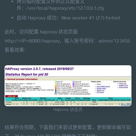
拷贝临时配置文件到正式配置文
件：/usr/local/haproxy/etc/127.0.0.1.cfg
启动 Haproxy 成功：New worker #1 (27) forked
此时，访问配置 haproxy 状态页面
http://<IP>:8080/haproxy，输入账号密码：admin/123456
看看效果：
Haproxy 状态页
结果符合预期，下面我们来尝试更新配置，更新脚本编写如