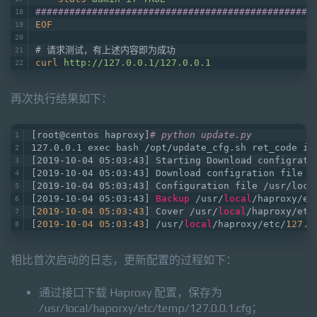
#################################################
EOF
# 请求测试，有上述内容即为成功
curl
http://127.0.0.1/127.0.0.1
再次执行结果如下：
[root@centos haproxy]
# python update.py 
127.0.0.1 exec bash /opt/update_cfg.sh ret_code is
[2019-10-04 05:03:43] Starting Download configrati
[2019-10-04 05:03:43] Download configration file /
[2019-10-04 05:03:43] Configuration file /usr/loca
[2019-10-04 05:03:43] 
Backup
 /usr/
local
/haproxy/et
[
2019
-10
-04
05
:
03
:
43
] Cover /usr/
local
/haproxy/etc
[
2019
-10
-04
05
:
03
:
43
] /usr/
local
/haproxy/etc/
127.0
相比首次启动的日志，更新配置的过程如下：
通过接口下载 Haproxy 配置，保存为
/usr/local/haporxy/etc/temp/127.0.0.1.cfg；