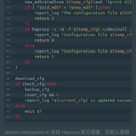
    new_md5=$(md5sum 
${temp_cfg}
|awk 
'{print $1}'
if
 [ 
"
$old_md5
"
 = 
"
$new_md5
"
 ];
then
        report_log 
"The configuration file 
${VIP}
return
 2
fi
if
 haproxy -c -W -f 
${temp_cfg}
 >/dev/null ;
t
        report_log 
"Configuration file 
${temp_cfg
return
 0
else
        report_log 
"Configuration file 
${temp_cfg
return
 1
fi
}
download_cfg
if
 check_cfg;
then
    backup_cfg 
    cover_cfg && \
    report_log 
"
${current_cfg}
 is updated success
else
exit
 $?
fi
docker-entrypoint.sh 改自 Haproxy 官方镜像，在默认逻辑