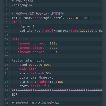
# 启动 Nginx
/sbin/nginx
# 创建一个极简 haproxy 配置文件
cat > /usr/
share
/nginx/html/
127.0
.0
.1
 <<EOF
global
    nbproc 
1
    pidfile /usr/
local
/haproxy/
logs
/
127.0
.0
.1
.pid
defaults
timeout
connect
300
s
timeout
client
300
s
timeout
server
300
s
listen admin_stat
    bind 
0.0
.0
.0
:
8080
mode
http
    stats 
refresh
60
s
    stats uri /haproxy
    stats auth 
admin
:
123456
    stats 
admin
if
TRUE
#################################################
EOF
# 请求测试，有上述内容即为成功