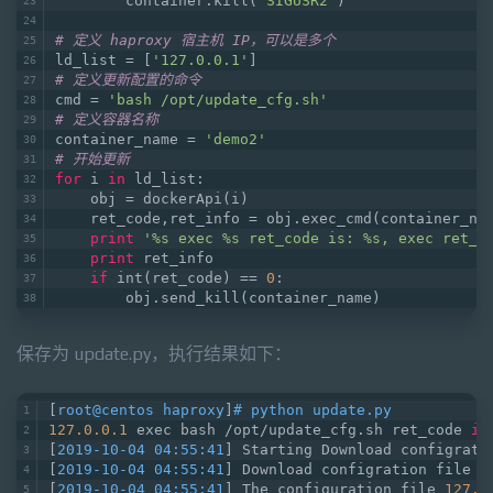
        container.kill(
'SIGUSR2'
)
# 定义 haproxy 宿主机 IP，可以是多个
ld_list = [
'127.0.0.1'
]
# 定义更新配置的命令
cmd = 
'bash /opt/update_cfg.sh'
# 定义容器名称
container_name = 
'demo2'
# 开始更新
for
 i 
in
 ld_list:
    obj = dockerApi(i)
    ret_code,ret_info = obj.exec_cmd(container_na
print
'%s exec %s ret_code is: %s, exec ret_i
print
 ret_info
if
 int(ret_code) == 
0
:
        obj.send_kill(container_name)
保存为 update.py，执行结果如下：
[
root@centos haproxy
]
# python update.py 
127.0
.0
.1
 exec bash /opt/update_cfg.sh ret_code 
is
[
2019-10-04 04:55:41
] Starting Download configrati
[
2019-10-04 04:55:41
] Download configration file /
[
2019-10-04 04:55:41
] The configuration file 
127.0