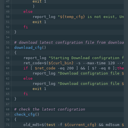
exit
 1
        )
else
        report_log 
"
${temp_cfg}
 is not exist, Unk
exit
 1
fi
}
# download latest configration file from download
download_cfg
()
{
    report_log 
"Starting Download configration fi
    ret_code=$(
${curl_bin}
 -s --max-time 120 --re
if
 [ 
$ret_code
 -eq 200 ] && [ $? -eq 0 ];
then
        report_log 
"Download configration file 
${
else
        report_log 
"Download configration file 
${
exit
 1
fi
}
# check the latest configration 
check_cfg
()
{
    old_md5=$(
test
 -f 
${current_cfg}
 && md5sum 
${