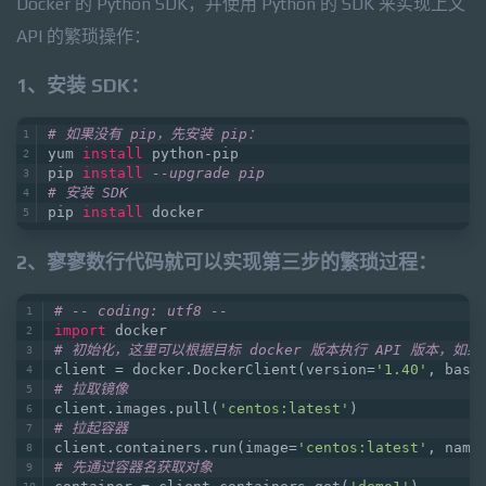
Docker 的 Python SDK，并使用 Python 的 SDK 来实现上文
API 的繁琐操作：
1、安装 SDK：
# 如果没有 pip，先安装 pip：
yum 
install
 python-pip
pip 
install
--upgrade pip
# 安装 SDK
pip 
install
 docker
2、寥寥数行代码就可以实现第三步的繁琐过程：
# -- coding: utf8 --
import
 docker
# 初始化，这里可以根据目标 docker 版本执行 API 版本
client = docker.DockerClient(version=
'1.40'
, base
# 拉取镜像
client.images.pull(
'centos:latest'
)
# 拉起容器
client.containers.run(image=
'centos:latest'
, name
# 先通过容器名获取对象