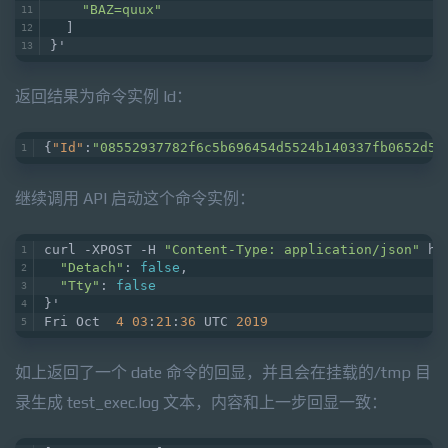
"BAZ=quux"
  ]
}'
返回结果为命令实例 Id：
{
"Id"
:
"08552937782f6c5b696454d5524b140337fb0652d5f
继续调用 API 启动这个命令实例：
curl -XPOST -H 
"Content-Type: application/json"
 ht
"Detach"
: 
false
,
"Tty"
: 
false
}'
Fri Oct  
4
03
:
21
:
36
 UTC 
2019
如上返回了一个 date 命令的回显，并且会在挂载的/tmp 目
录生成 test_exec.log 文本，内容和上一步回显一致：