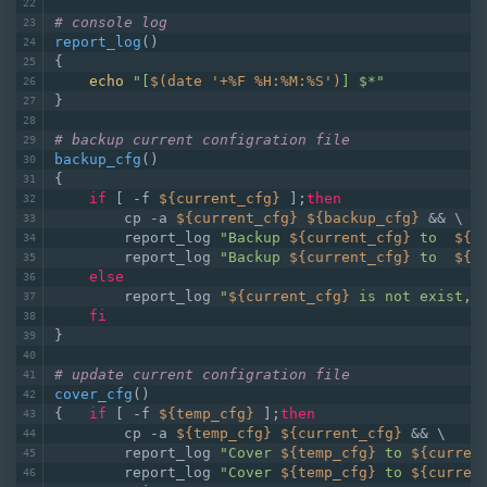
# console log
report_log
()
{
echo
"[
$(date '+%F %H:%M:%S')
] $*"
}
# backup current configration file
backup_cfg
()
{
if
 [ -f 
${current_cfg}
 ];
then
        cp -a 
${current_cfg}
${backup_cfg}
 && \
        report_log 
"Backup 
${current_cfg}
 to  
${b
        report_log 
"Backup 
${current_cfg}
 to  
${b
else
        report_log 
"
${current_cfg}
 is not exist, 
fi
}
# update current configration file
cover_cfg
()
{   
if
 [ -f 
${temp_cfg}
 ];
then
        cp -a 
${temp_cfg}
${current_cfg}
 && \
        report_log 
"Cover 
${temp_cfg}
 to 
${curren
        report_log 
"Cover 
${temp_cfg}
 to 
${curren