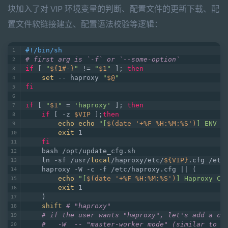
块加入了对 VIP 环境变量的判断、配置文件的更新下载、配
置文件软链接建立、配置语法校验等逻辑：
#!/bin/sh
# first arg is `-f` or `--some-option`
if
 [ 
"
${1#-}
"
 != 
"
$1
"
 ]; 
then
set
 -- haproxy 
"
$@
"
fi
if
 [ 
"
$1
"
 = 
'haproxy'
 ]; 
then
if
 [ -z 
$VIP
 ];
then
echo
echo
"[
$(date '+%F %H:%M:%S')
] ENV \
exit
 1
fi
    bash /opt/update_cfg.sh
    ln -sf /usr/
local
/haproxy/etc/
${VIP}
.cfg /etc
    haproxy -W -c -f /etc/haproxy.cfg || (
echo
"[
$(date '+%F %H:%M:%S')
] Haproxy Co
exit
 1
    )
shift
# "haproxy"
# if the user wants "haproxy", let's add a co
#   -W  -- "master-worker mode" (similar to t