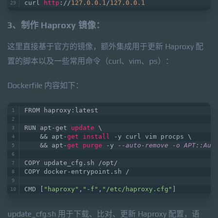
curl 
http
://
127.0
.0
.1
/
127.0
.0
.1
3、制作 Haproxy 镜像：
这里直接基于官方的镜像，额外集成用于更新 Haproxy 配
置的脚本以及一些常用命令（curl、vim、ps）：
Dockerfile 内容如下：
FROM haproxy:latest
RUN apt-get 
update
 \
    && apt-
get
install
 -y curl vim procps \
    && apt-
get
purge
 -y 
--auto-remove -o APT::Aut
COPY update_cfg.sh /opt/
COPY docker-entrypoint.sh /
CMD [
"haproxy"
,
"-f"
,
"/etc/haproxy.cfg"
]
update_cfg.sh 用于下载、比对、更新 Haproxy 配置，语