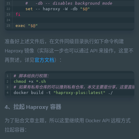
#   -db -- disables background mode
set
 -- haproxy -W -db 
"
$@
"
fi
exec
"
$@
"
准备好上述文件后，在文件同级目录执行如下命令构建
Haproxy 镜像（实际这一步也可以通过 API 来操作，这里不
再赘述，详见
官方文档
）：
# 脚本给执行权限：
chmod
 +x 
*.sh
# 如果有私有仓库的可以撸到私有仓库，本文主要是分享，这里直接
docker build -t 
"haproxy-plus:latest"
 ./
4、拉起 Haproxy 容器
为了贴合文章主题，所以这里继续用 Docker API 远程方式
拉起容器：