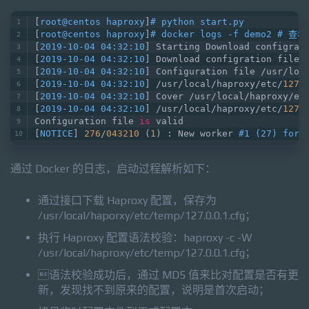
[
root@centos haproxy
]
# python start.py 
[
root@centos haproxy
]
# docker logs -f demo2 # 
[
2019-10-04 04:32:10
] Starting Download configrat
[
2019-10-04 04:32:10
] Download configration file 
[
2019-10-04 04:32:10
] Configuration file /usr/loc
[
2019-10-04 04:32:10
] /usr/local/haproxy/etc/
127.
[
2019-10-04 04:32:10
] Cover /usr/local/haproxy/et
[
2019-10-04 04:32:10
] /usr/local/haproxy/etc/
127.
Configuration file 
is
 valid
[
NOTICE
] 
276
/
043210
 (
1
) : New worker 
#1 (27) fork
通过 Docker 的日志，启动过程解析如下：
通过接口下载 Haproxy 配置，保存为
/usr/local/haporxy/etc/temp/127.0.0.1.cfg；
执行 Haproxy 配置语法校验：haproxy -c -W
/usr/local/haproxy/etc/temp/127.0.0.1.cfg；
语法校验成功后，通过 MD5 值来比对配置是否有更
新，发现找不到原来的配置，说明是首次启动；