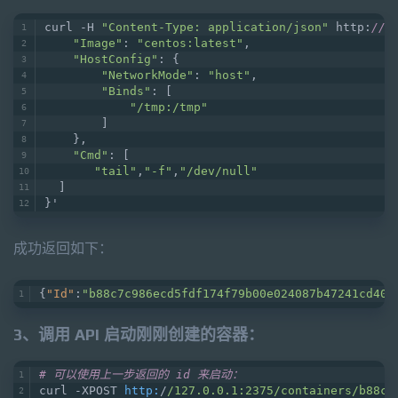
curl -H 
"Content-Type: application/json"
 http:
//1
"Image"
: 
"centos:latest"
,
"HostConfig"
: {
"NetworkMode"
: 
"host"
,
"Binds"
: [
"/tmp:/tmp"
        ]
    },
"Cmd"
: [
"tail"
,
"-f"
,
"/dev/null"
  ]
}'
成功返回如下：
{
"Id"
:
"b88c7c986ecd5fdf174f79b00e024087b47241cd406
3、调用 API 启动刚刚创建的容器：
# 可以使用上一步返回的 id 来启动：
curl -XPOST 
http:
/
/127.0.0.1:2375/containers
/b88c7