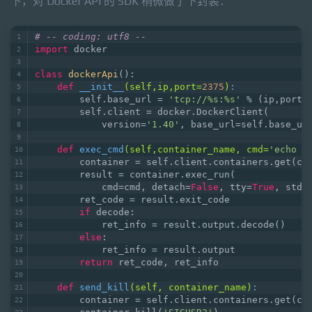
下，对 Docker API 的 SDK 稍微做了下封装：
# -- coding: utf8 --
import
 docker
class
dockerApi
()
:
def
__init__
(self,ip,port=
2375
)
:
        self.base_url = 
'tcp://%s:%s'
 % (ip,port)
        self.client = docker.DockerClient(
            version=
'1.40'
, base_url=self.base_ur
def
exec_cmd
(self,container_name, cmd=
'echo o
        container = self.client.containers.get(co
        result = container.exec_run(
            cmd=cmd, detach=
False
, tty=
True
, stdi
        ret_code = result.exit_code
if
 decode:
            ret_info = result.output.decode()
else
:
            ret_info = result.output
return
 ret_code, ret_info
def
send_kill
(self, container_name)
:
        container = self.client.containers.get(co