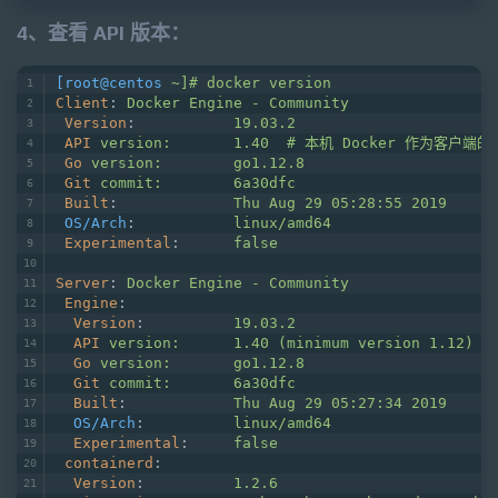
4、查看 API 版本：
[root@centos
~]# docker version
Client
: 
Docker Engine - Community
Version
:           
19.03.2
API
version:       1.40  # 本机 Docker 作为客户端
Go
version:        go1.12.8
Git
commit:        6a30dfc
Built
:             
Thu Aug 29 05:28:55 2019
OS/Arch
:           
linux/amd64
Experimental
:      
false
Server
: 
Docker Engine - Community
Engine
:
Version
:          
19.03.2
API
version:      1.40 (minimum version 1.1
Go
version:       go1.12.8
Git
commit:       6a30dfc
Built
:            
Thu Aug 29 05:27:34 2019
OS/Arch
:          
linux/amd64
Experimental
:     
false
containerd
:
Version
:          
1.2.6