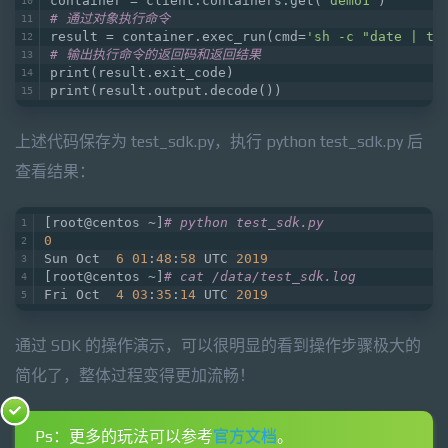
container = client.containers.get(
'demo1'
)
# 通过对象执行命令
result = container.exec_run(cmd=
'sh -c "date | te
# 输出执行命令的返回码和返回结果
print(result.exit_code)
print(result.output.decode())
上述代码保存为 test_sdk.py，执行 python test_sdk.py 后
查看结果：
[root@centos ~]
# python test_sdk.py 
0
Sun Oct  
6
01
:
48
:
58
 UTC 
2019
[root@centos ~]
# cat /data/test_sdk.log 
Fri Oct  
4
03
:
35
:
14
 UTC 
2019
通过 SDK 的操作演示，可以很明显的看到操作步骤极大的
简化了，整体过程变得更加流畅！
Ps：更多的玩法可以参考
官方文档
。