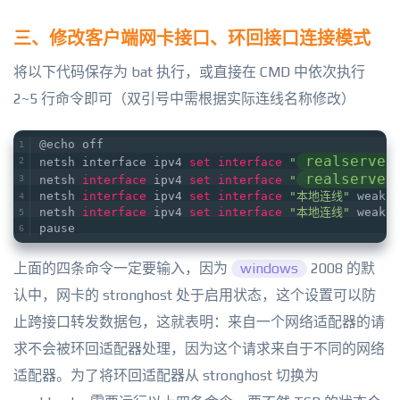
三、修改客户端网卡接口、环回接口连接模式
将以下代码保存为 bat 执行，或直接在 CMD 中依次执行
2~5 行命令即可（双引号中需根据实际连线名称修改）
@echo off
realserver
netsh interface ipv4 
set
interface
"
realserver
netsh 
interface
 ipv4 
set
interface
"
netsh 
interface
 ipv4 
set
interface
"本地连线"
 weakho
netsh 
interface
 ipv4 
set
interface
"本地连线"
 weakho
pause
上面的四条命令一定要输入，因为
windows
2008 的默
认中，网卡的 stronghost 处于启用状态，这个设置可以防
止跨接口转发数据包，这就表明：来自一个网络适配器的请
求不会被环回适配器处理，因为这个请求来自于不同的网络
适配器。为了将环回适配器从 stronghost 切换为