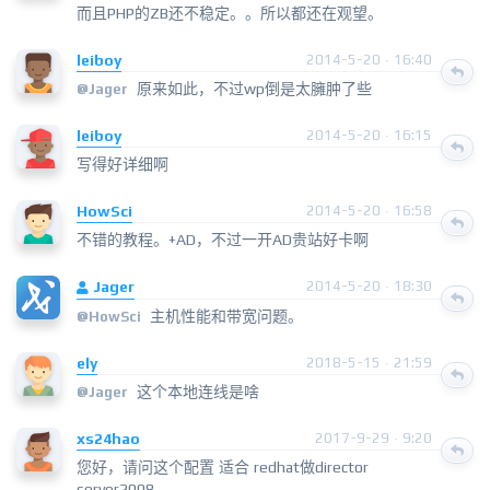
而且PHP的ZB还不稳定。。所以都还在观望。
leiboy
2014-5-20 · 16:40
原来如此，不过wp倒是太臃肿了些
@
Jager
leiboy
2014-5-20 · 16:15
写得好详细啊
HowSci
2014-5-20 · 16:58
不错的教程。+AD，不过一开AD贵站好卡啊
Jager
2014-5-20 · 18:30
主机性能和带宽问题。
@
HowSci
ely
2018-5-15 · 21:59
这个本地连线是啥
@
Jager
xs24hao
2017-9-29 · 9:20
您好，请问这个配置 适合 redhat做director
server2008