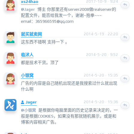
xs24hao
2017-10-9 · 9:24
博主 你那里还有server2008做realserver的
@
Jager
配置文件，能否给我发一个，谢谢~抱拳~~~
email：365966595@qq.com
就买就卖网
2014-5-19 · 22:20
这东西不错啊 支持一下 。
临沭人
2014-5-20 · 9:52
都是技术干货。顶了
小银窝
2014-5-20 · 15:35
广告的内容是自己随机出现还是我搜索过什么就出现
什么啊
Jager
2014-5-20 · 15:36
是根据你电脑里面的历史记录来决定的，一
@
小银窝
般是根据COOKIES，如果没有那就随机展示，或是和
博客内容相关广告。