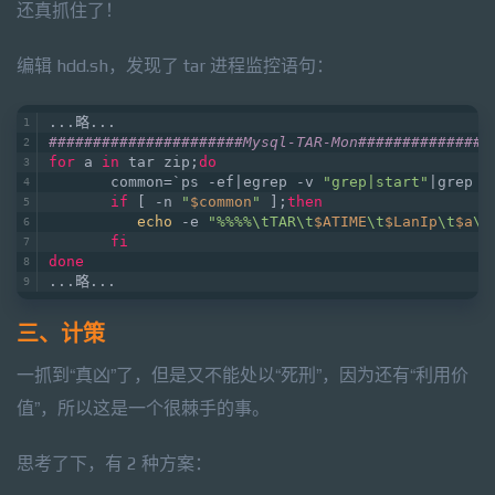
还真抓住了！
编辑 hdd.sh，发现了 tar 进程监控语句：
...略...
######################Mysql-TAR-Mon###############
for
 a 
in
 tar zip;
do
       common=`ps -ef|egrep -v 
"grep|start"
|grep -
if
 [ -n 
"
$common
"
 ];
then
echo
 -e 
"%%%%\tTAR\t
$ATIME
\t
$LanIp
\t
$a
\t
fi
done
...略...
三、计策
一抓到“真凶”了，但是又不能处以“死刑”，因为还有“利用价
值”，所以这是一个很棘手的事。
思考了下，有 2 种方案：