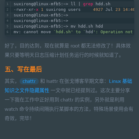
suxirong@linux-mfb5:~> ll | 
grep
 hdd.sh
-rwxr-xr-
x
1
 suxirong users     
4927
 Jul 
23
14
:
40
 
suxirong@linux-mfb5:~>
suxirong@linux-mfb5:~>
suxirong@linux-mfb5:~> mv hdd.sh hdd
mv: cannot move 
`hdd.sh' to `
hdd
': Operation not p
好了，目的达到，现在就算是 root 都无法修改了！具体效
果只要等明天日志压缩计划任务运行的时候就知道了。
五、写在最后
其实，
chattr
和 lsattr 在张戈博客早期文章：
Linux 基础
知识之文件隐藏属性
一文中就已经提到过。这次主要分享
一下我在工作中正好用到 chattr 的实例，另外就是利用
watch 命令持续间隔执行某脚本的方法，特殊场景使用会有
奇效，完毕！