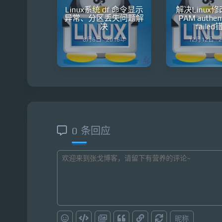
Linux系统 df 命令显示
解决Linux
异常、分区丢失问题解
PAM authent
决
failed
8月6日 · 2016年
12月12日 · 
0 条回应
昵称