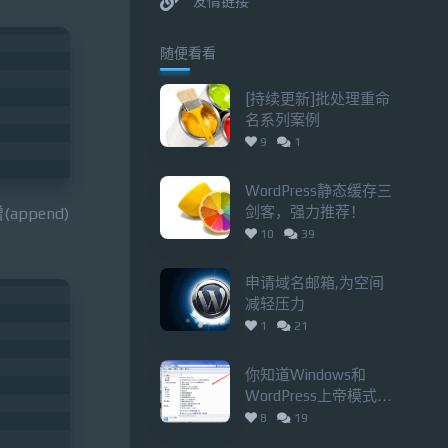
友情链接
随便看看
[持续更新]批处理重命
名系列案例
9
1
WordPress静态缓存三
剑客，强力推荐！
ppend)
10
39
申请域名邮箱,为空间
减轻压力
1
21
你知道Windows和
WordPress上帝模式
吗？
8
19