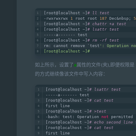
[root@localhost ~]
# ll test   
-rwxrwxrwx 
1
 root root 
187
 Dec&nbsp; 
5
[root@localhost ~]
# chattr +a test   
[root@localhost ~]
# lsattr test   
-----a------- test   
[root@localhost ~]
# rm -rf test   
rm: cannot remove `
test
': Operation no
[root@localhost ~]#
如上所示，设置了
a
属性的文件(夹),即便权限是 
的方式继续像该文件中写入内容：
[root@localhost ~]
# lsattr test   
-----a------- test   
[root@localhost ~]
# cat test   
first line   
[root@localhost ~]
# >test   
-bash: test: Operation 
not
 permitted 
[root@localhost ~]
# echo second line 
[root@localhost ~]
# cat test   
first line   