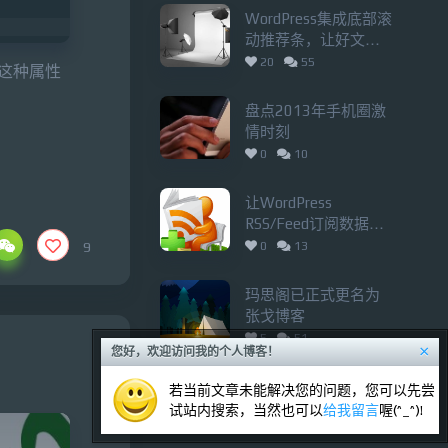
WordPress集成底部滚
动推荐条，让好文章
不再被埋没
20
55
。这种属性
盘点2013年手机圈激
情时刻
0
10
让WordPress
RSS/Feed订阅数据延
迟发布，附RSS技巧集
9
0
13
锦
玛思阁已正式更名为
张戈博客
5
51