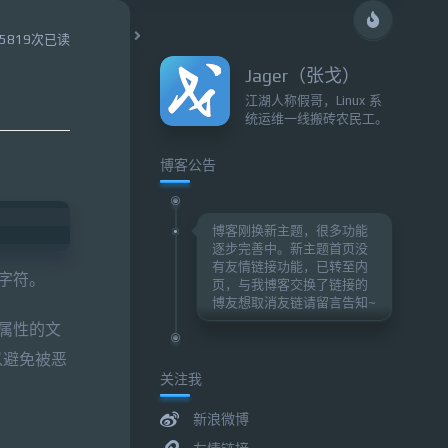
5819次已读
Jager（张戈）
江湖人称假哥，Linux 系
统运维一线搬砖农民工。
博客公告
博客刚换新主题，很多功能
逐步完善中。新主题首页没
有友情链接功能，已转至内
字符。
页，与我博客交换了链接的
博友想取消友链请留言告知~
属性的文
以避免被恶
关注我
新浪微博