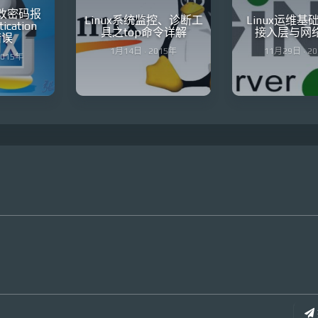
修改密码报
Linux系统监控、诊断工
Linux运维基
ication
具之top命令详解
接入层与网
错误
1月14日 · 2015年
11月29日 · 2
2015年