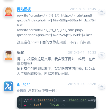
网站模板
2015-5-6 · 16:45
rewrite ^qrcode/(.*)_(.*)_(.*)_http:/(.*)_cdn\.png$
qrcode/index.php?m=$1&e=$2&p=$3&url=http://$4
last;
rewrite ^qrcode/(.*)_(.*)_(.*)_(.*)_cdn\.png$
qrcode/index.php?m=$1&e=$2&p=$3&url=$4 last
这是我在nginx下面的伪静态规则，不行，有问题，
蚂蚁
2015-5-11 · 16:33
博主，根据你这篇文章，我实现了网址二维码，在此
非常感谢！
同时有个问题想请教下，就是防盗链的问题，因为本
人主机配置较低，所以才有此问题。
Jager
2015-5-14 · 22:26
注意代码中有一段：
@蚂蚁
//
if
 ( 
$matches
[1] != 
'zhang.ge'
 &amp;&amp;
if
 ( 
$url
 == 
'help'
){