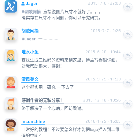
Jager
2015-7-6 · 22:03
直接说图片尺寸不就好了。。。
@
胡歌网摘
确实存在尺寸不同问题，你可以研究研究。
胡歌网摘
2015-7-7 · 2:26
一··············
@
Jager
灌水小鱼
2015-6-28 · 10:44
查找生成二维码的资料来到这里，博主写得很详细，
对我帮助很大，感谢！
清风美文
2015-9-29 · 11:33
这个挺实用，研究 一下去了
感谢作者的无私分享！
2015-12-18 · 19:56
终于解决了一个心病，回访致谢。
insunshine
2016-1-25 · 16:05
非常好的教程！不过要怎么样才能把logo插入到二维
码的中间？