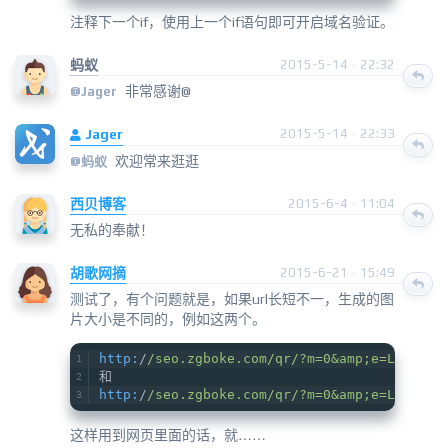
注释下一个if，使用上一个if语句即可开启域名验证。
蚂蚁
2015-5-14 · 22:32
非常感谢@
@
Jager
Jager
2015-5-14 · 22:33
欢迎常来逛逛
@蚂蚁
西贝博客
2015-6-4 · 11:04
无私的奉献！
胡歌网摘
2015-6-21 · 15:49
测试了，有个问题就是，如果url长短不一，生成的图
片大小是不同的，例如这两个。
http:
/
/seo.zgboke.com/qr
/?m=0&amp;e=L&amp;p
和
http:
/
/seo.zgboke.com/qr
/?m=0&amp;e=L&amp;p
这样用到网页里面的话，就……