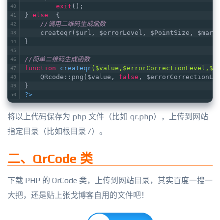
exit
();
} 
else
  {
//调用二维码生成函数
    createqr($url, $errorLevel, $PointSize, $marg
}
//简单二维码生成函数
function
createqr
($value,$errorCorrectionLevel,$m
    QRcode::png($value, 
false
, $errorCorrectionLe
}
?>
将以上代码保存为 php 文件（比如 qr.php），上传到网站
指定目录（比如根目录 /）。
二、QrCode 类
下载 PHP 的 QrCode 类，上传到网站目录，其实百度一搜一
大把，还是贴上张戈博客自用的文件吧！