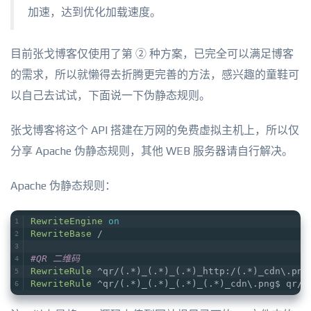
加速，达到优化加载速度。
目前张戈博客仅使用了第 ② 种方案，已完全可以满足博客
的需求，所以就懒得去折腾更完善的方法，感兴趣的童鞋可
以自己去试试，下面说一下伪静态规则。
张戈博客将这个 API 搭建在万网的免费虚拟主机上，所以仅
分享 Apache 伪静态规则，其他 WEB 服务器请自行解决。
Apache 伪静态规则：
RewriteEngine
on
RewriteBase
 /
#QR 二维码
RewriteRule
 ^qr/(.*)_(.*)_(.*)_http:/(.*)_cdn\.png
RewriteRule
 ^qr/(.*)_(.*)_(.*)_(.*)_cdn\.png$ qr/i