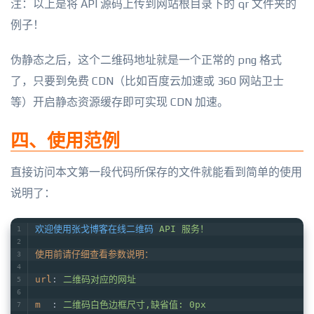
注：以上是将 API 源码上传到网站根目录下的 qr 文件夹的
例子！
伪静态之后，这个二维码地址就是一个正常的 png 格式
了，只要到免费 CDN（比如百度云加速或 360 网站卫士
等）开启静态资源缓存即可实现 CDN 加速。
四、使用范例
直接访问本文第一段代码所保存的文件就能看到简单的使用
说明了：
欢迎使用张戈博客在线二维码
API 服务！
使用前请仔细查看参数说明：
url
: 
二维码对应的网址
m
  : 
二维码白色边框尺寸,缺省值: 0px