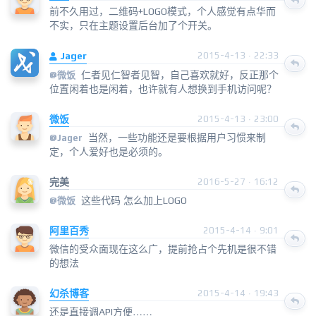
前不久用过，二维码+LOGO模式，个人感觉有点华而
不实，只在主题设置后台加了个开关。
Jager
2015-4-13 · 22:33
仁者见仁智者见智，自己喜欢就好，反正那个
@
微饭
位置闲着也是闲着，也许就有人想换到手机访问呢？
微饭
2015-4-13 · 23:00
当然，一些功能还是要根据用户习惯来制
@
Jager
定，个人爱好也是必须的。
完美
2016-5-27 · 16:12
这些代码 怎么加上LOGO
@
微饭
阿里百秀
2015-4-14 · 9:01
微信的受众面现在这么广，提前抢占个先机是很不错
的想法
幻杀博客
2015-4-14 · 19:43
还是直接调API方便……