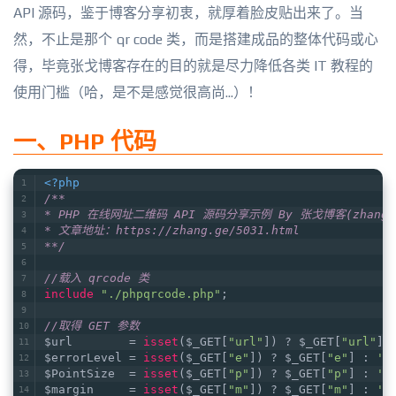
API 源码，鉴于博客分享初衷，就厚着脸皮贴出来了。当
然，不止是那个 qr code 类，而是搭建成品的整体代码或心
得，毕竟张戈博客存在的目的就是尽力降低各类 IT 教程的
使用门槛（哈，是不是感觉很高尚...）！
一、PHP 代码
<?php
/**
* PHP 在线网址二维码 API 源码分享示例 By 张戈博客(zhang.
* 文章地址：https://zhang.ge/5031.html
**/
//载入 qrcode 类
include
"./phpqrcode.php"
;
//取得 GET 参数
$url        = 
isset
($_GET[
"url"
]) ? $_GET[
"url"
] 
$errorLevel = 
isset
($_GET[
"e"
]) ? $_GET[
"e"
] : 
'L
$PointSize  = 
isset
($_GET[
"p"
]) ? $_GET[
"p"
] : 
'3
$margin     = 
isset
($_GET[
"m"
]) ? $_GET[
"m"
] : 
'0