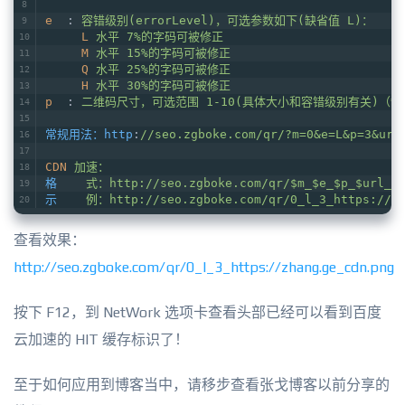
e
  : 
容错级别(errorLevel)，可选参数如下(缺省值 L)：
L
水平 7%的字码可被修正
M
水平 15%的字码可被修正
Q
水平 25%的字码可被修正
H
水平 30%的字码可被修正
p
  : 
二维码尺寸，可选范围 1-10(具体大小和容错级别有关)（缺
常规用法：http
:
//seo.zgboke.com/qr/?m=0&e=L&p=3&url
CDN
加速：
格
式：http://seo.zgboke.com/qr/$m_$e_$p_$url_cd
示
例：http://seo.zgboke.com/qr/0_l_3_https://zh
查看效果：
http://seo.zgboke.com/qr/0_l_3_https://zhang.ge_cdn.png
按下 F12，到 NetWork 选项卡查看头部已经可以看到百度
云加速的 HIT 缓存标识了！
至于如何应用到博客当中，请移步查看张戈博客以前分享的