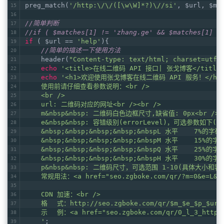
preg_match(
'/http:\/\/([\w\W]*?)\//si'
, $url, $ma
//简单判断
//if ( $matches[1] != 'zhang.ge' && $matche
if
 ( $url == 
'help'
){
//简单的描述一下使用方法
    header(
"Content-type: text/html; charset=utf-
echo
'<title>在线二维码 API 接口| 张戈博客</title>
echo
'<h1>欢迎使用张戈博客在线二维码 API 服务！</h1
    使用前请仔细查看参数说明：<br />
    <br />
    url: 二维码对应的网址<br /><br />
    m&nbsp&nbsp: 二维码白色边框尺寸,缺省值: 0px<br /><
    e&nbsp&nbsp: 容错级别(errorLevel)，可选参数如下(缺
    &nbsp;&nbsp;&nbsp;&nbsp;&nbspL 水平    7%的字
    &nbsp;&nbsp;&nbsp;&nbsp;&nbspM 水平    15%的
    &nbsp;&nbsp;&nbsp;&nbsp;&nbspQ 水平    25%的
    &nbsp;&nbsp;&nbsp;&nbsp;&nbspH 水平    30%的
    p&nbsp&nbsp: 二维码尺寸，可选范围 1-10(具体大小和容
    常规用法：<a href="seo.zgboke.com/qr/?m=0&e=L&p=3
    CDN 加速：<br />
    格	式：http://seo.zgboke.com/qr/$m_$e_$p_$ur
    示	例：<a href="seo.zgboke.com/qr/0_l_3_ht
    '
;