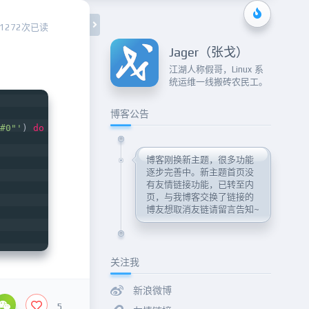
1272次已读
Jager（张戈）
江湖人称假哥，Linux 系
统运维一线搬砖农民工。
博客公告
#0"'
) 
do
 call :check %%i    
博客刚换新主题，很多功能
逐步完善中。新主题首页没
有友情链接功能，已转至内
页，与我博客交换了链接的
博友想取消友链请留言告知~
关注我
新浪微博
5