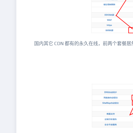
国内其它 CDN 都有的永久在线，前两个套餐