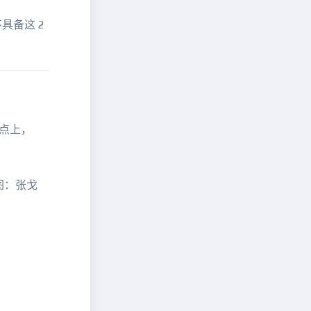
具备这 2
点上，
图：张戈