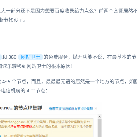
大一部分还不是因为想要百度收录给力点么？前两个套餐居然不
果断节操没了。
和 360
网站卫士
的免费服务，抛开功能不说，在最基本的节
加速乐转移到网站卫士的根本原因！
 4~5 个节点，而且，最最最无语的居然是一个地方的节点，如
信机房的 4 个节点：