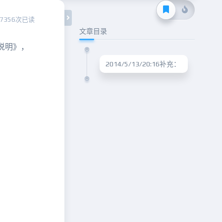
7356次已读
文章目录
的说明》，
2014/5/13/20:16补充：