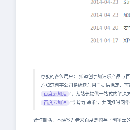
尊敬的各位用户： 知道创宇加速乐产品与
方知道创宇公司将继续为用户提供稳定、可
百度云加速
”，为站长提供一站式的解决
百度云加速
”或者“加速乐”，共同推进网
合作期满，不续签？看来百度是抛弃了创宇云