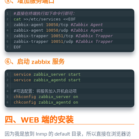
⑤、增加服务端口
#直接在终端执行如下命令行即可：
cat
 >>/etc/services <<EOF
zabbix-agent 
10050
/tcp 
#Zabbix Agent
zabbix-agent 
10050
/udp 
#Zabbix Agent
zabbix-trapper 
10051
/tcp 
#Zabbix Trapper
zabbix-trapper 
10051
/udp 
#Zabbix Trapper
EOF
⑥、启动 zabbix 服务
service
zabbix_server start
service
zabbix_agentd start
#可选配置：将服务加入开机启动项
chkconfig
zabbix_server on
chkconfig
zabbix_agentd on
四、WEB 端的安装
因为我是放到 lnmp 的 default 目录，所以直接在浏览器访