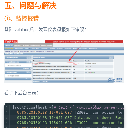
五、问题与解决
①、监控报错
登陆 zabbix 后，发现仪表盘报如下错误：
看了下后台日志：
[root@lcoalhost ~]
# tail -f /tmp/zabbix_server.log
9785
:
20150128
:
114951.637
 [Z3001] connection to d
  9785:20150128:114951.637 Database is down. Recon
  9785:20150128:115001.638 [Z3001] connection to d
9785
:
20150128
:
115001.638
 Database is down. Recon