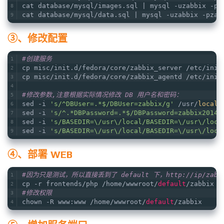
cat database/mysql/images.sql | mysql -uzabbix -pz
cat database/mysql/data.sql | mysql -uzabbix -pzab
③、修改配置
#创建服务
cp misc/init.d/fedora/core/zabbix_server /etc/init
cp misc/init.d/fedora/core/zabbix_agentd /etc/init
#修改参数,注意根据实际情况修改 DB 用户名和密码：
sed -i 
's/^DBUser=.*$/DBUser=zabbix/g'
 /usr/
local
/
sed -i 
's/^.*DBPassword=.*$/DBPassword=zabbix2014/
sed -i 
's/BASEDIR=\/usr\/local/BASEDIR=\/usr\/loca
sed -i 
's/BASEDIR=\/usr\/local/BASEDIR=\/usr\/loca
④、部署 WEB
#因为只是测试，所以直接丢到了 default 下，http://ip/zab
cp -r frontends/php /home/wwwroot/
default
/zabbix
#修改权限
chown -R www:www /home/wwwroot/
default
/zabbix