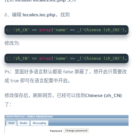
2、编辑
locales.inc.php
，找到
'zh_CN'
 => 
array
(
'name'
 => _(
'Chinese (zh_CN)'
),  
修改为:
'zh_CN'
 => 
array
(
'name'
 => _(
'Chinese (zh_CN)'
),  
Ps：里面好多语言默认都是 false 屏蔽了，想开启只需要改
成 true 即可在语言配置中开启。
修改保存后，刷新网页，已经可以找到
Chinese (zh_CN)
了：