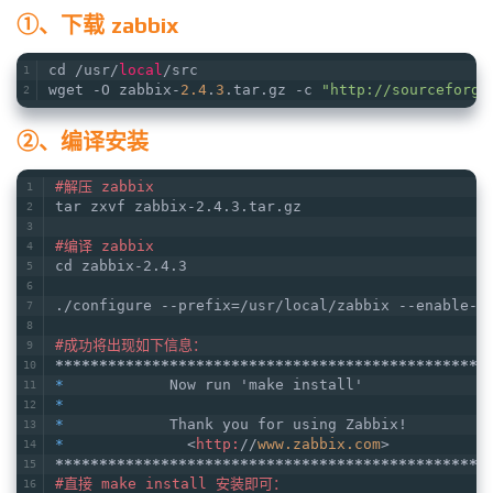
①、下载 zabbix
cd /usr/
local
/src
wget -O zabbix-
2.4
.
3
.tar.gz -c 
"http://sourceforge
②、编译安装
#解压 zabbix
tar zxvf zabbix-2.4.3.tar.gz
#编译 zabbix
cd zabbix-2.4.3
./configure --prefix=/usr/local/zabbix --enable-s
#成功将出现如下信息：
*****
*****
*****
*****
*****
*****
*****
*****
*****
****
*            
Now run 'make install'              
*                                                
*            
Thank you for using Zabbix!         
*              
<
http:
//
www.zabbix.com
>
           
*****
*****
*****
*****
*****
*****
*****
*****
*****
****
#直接 make install 安装即可：