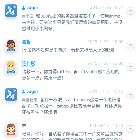
Jager
2015-1-29 · 8:57
和360推出的服务器监控差不多，使用snmp
@
小武
来监控，研究这个只是我们做运维的需要用到，并没
想过用于小网站。
名哲
2015-1-29 · 18:30
:?: 虽然不知道是干嘛的，看起来挺高大上的赶脚
连仕彤
2015-1-30 · 23:30
请教一下，你觉得catti+nagios和zabbix哪个应用的
更多一点，实用一点！
Jager
2015-1-31 · 9:45
各有千秋吧！catti+nagios这是一个老牌搭
@
连仕彤
配了，功能强悍。zabbix则比较简单易用，具体选择
还得看生产环境吧！
林
2016-9-13 · 11:24
张哥，你好，自从看了你博客其中一片文章后就感觉
写的非常好，真的都是亲身经历过的，比度娘谷歌那