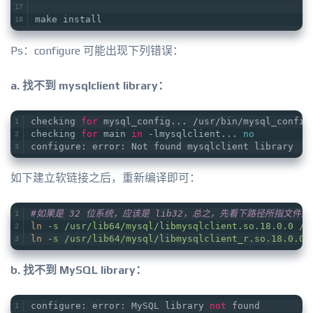
make install
Ps：configure 可能出现下列错误：
a. 找不到 mysqlclient library：
checking 
for
 mysql_config... /usr/bin/mysql_config
checking 
for
 main 
in
 -lmysqlclient... 
no
configure: error: Not found mysqlclient library
如下建立软链接之后，重新编译即可：
#如果是 32 位系统，应该是 lib32，总之，先看下路径所指文件
ln
-s /usr/lib64/mysql/libmysqlclient.so.18.0.0 /u
ln
-s /usr/lib64/mysql/libmysqlclient_r.so.18.0.0 
b. 找不到 MySQL library：
configure: error: MySQL library 
not
 found