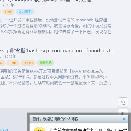
· 2015年
shell
shell脚本
，一位开发同事找到我，说他测试环境的 mongodb 经常挂
要我写一个监控或复活的脚本。我觉得很奇怪，测试环境又没啥
，经常挂掉肯定有非常规原因。跑过去看了一下日志，发现存在
p记录，我就纳闷了，没人操作他还会自己stop。这明显不是挂掉
是到history中看了下同事的启动命
r/local/mongodb/bin/mongod --dbpath=/usr...
linux/scp命令报“bash: scp: command not found lost connection”错误的解决办法
 · 2015年
s7
linux
redhat
操作系統
接到的任务是给JAVA开发项目组部署【JAVA+MySQL主从
dis主从】运行环境。部署过程中大问题倒没有，小问题却不少，
也涨了不少经验值。后续有时间我会一一整理记录下来，沉淀而
享。今天，装完一台redis，并配置好redis.conf后，想偷懒直接
p传到另一台redis，省去全部重新编辑的麻烦。结果一执行就出现
错误：bash: scp: c...
×
您好，欢迎访问我的个人博客！
若当前文章未能解决您的问题，您可以先尝