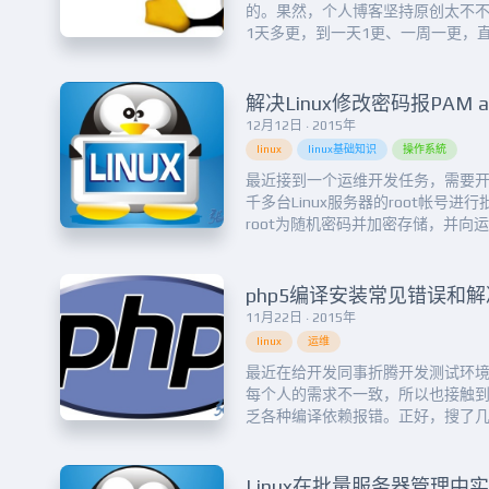
的。果然，个人博客坚持原创太不不
1天多更，到一天1更、一周一更，
奏。。。好了，废话不说了。翻了
有一些存货可以分享的。挺久之前
需要部署环境。除了一些常见的软
解决Linux修改密码报PAM auth
少用到的Samba。...
12月12日 · 2015年
linux
linux基础知识
操作系統
最近接到一个运维开发任务，需要
千多台Linux服务器的root帐号
root为随机密码并加密存储，并向
密接口等功能。刚开始，我基于php+s
本功能都实现了，结果老大说这里的
好维护。本来也被我说服了，因为写都
php5编译安装常见错误和
11月22日 · 2015年
linux
运维
最近在给开发同事折腾开发测试环境
每个人的需求不一致，所以也接触
乏各种编译依赖报错。正好，搜了几
转到自己博客，以备后用，后续有
&nbsp;checking for BZip2 support…
default path...
Linux在批量服务器管理中