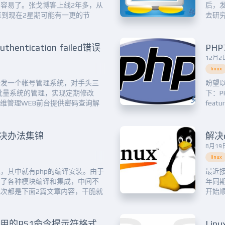
容易了。张戈博客上线2年多，从
后，
直到现在2星期可能有一更的节
去研
翻在工作上的印象笔记，发现还是
脚本，
，组内新申请了一批开发测试机，
了没
件要安装之外，还有一个我之前很
#!/bi
entication failed错误
12月2日
linux
开发一个帐号管理系统，对手头三
盼望以
进行批量系统的管理，实现定期修改
下：PHP
运维管理WEB前台提供密码查询解
featur
sh2_exec开发了一套雏形。基
up to 
运维就我稍微会点php，后面可不
写好了，难道要重构？...
解决办法集锦
8月19日
linux
，其中就有php的编译安装。由于
最近接
到了各种模块编译和集成，中间不
年同
次都是下面2篇文章内容，干脆就
开始
相关内容再继续补充。
行后居然会
 yes checking for BZip2 in
conver
实用的PS1命令提示符格式
Li