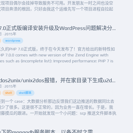
发现项目偶尔会挂掉导致服务不可用。开发朋友一时之间也没空
究项目奔溃的根因，只好由我这个运维先写一个项目进程自拉起
通过Linux任务计划每分钟检查一下进程是否存在来避免项目挂
人管的情况。自拉起脚本很简单，随便写几行就搞定了：
n/bashprocesscount=$(pgrep my_app|w...
PHP7.0正式版编译安装升级及WordPress问题解决分享
 · 2015年
wordpress
久的PHP 7.0正式版，终于在今天发布了！官方给出的新特性如
 7.0.0 comes with new version of the Zend Engine with
es such as (incomplete list): Improved performance: PHP 7 is
twice as fast as PHP 5.6...
解决dos2unix/unix2dos报错，并在家目录下生成u2dtmp*文件问题
 · 2015年
shell
shell脚本
到一个 case：大数据分析那边反馈我们这边推送的数据同比去
期少了很多。这是很不正常的，因为业务一直在增长。于是，我
顺藤摸瓜的跟进。一开始就发现一个小问题：scp 推送文件脚本执
报错：[root@netdata :/data]# sh pushdata.shdos2unix:
ting file pushdata.log to UNI...
nux下的mongodb服务脚本，以备不时之需