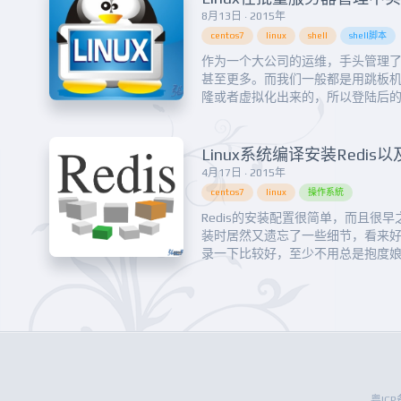
8月13日 · 2015年
centos7
linux
shell
shell脚本
作为一个大公司的运维，手头管理
甚至更多。而我们一般都是用跳板
隆或者虚拟化出来的，所以登陆后
出来的，比如都是：[root@localh
样一个困扰：操作服务器时因某事
ifconfg确认下是否是我要操作的服
Linux系统编译安装Redi
4月17日 · 2015年
centos7
linux
操作系統
Redis的安装配置很简单，而且很早
装时居然又遗忘了一些细节，看来
录一下比较好，至少不用总是抱度
发现居然没在prefix指定目录生成文
用了小写字母。。。看来还是得记
出现这种窘迫。一、选择版本前往官方网
粤ICP