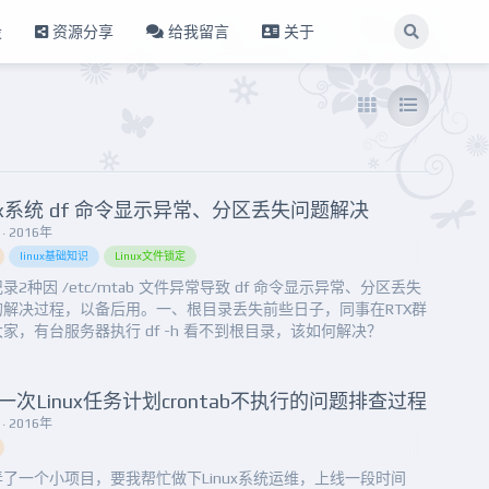
设
资源分享
给我留言
关于
nux系统 df 命令显示异常、分区丢失问题解决
· 2016年
linux基础知识
Linux文件锁定
录2种因 /etc/mtab 文件异常导致 df 命令显示异常、分区丢失
的解决过程，以备后用。一、根目录丢失前些日子，同事在RTX群
家，有台服务器执行 df -h 看不到根目录，该如何解决？
@10.207.126.12:~]# df -hFilesystem Size Used Avail Use%
ed onudev...
一次Linux任务计划crontab不执行的问题排查过程
· 2016年
了一个小项目，要我帮忙做下Linux系统运维，上线一段时间