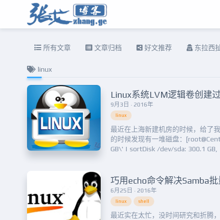
所有文章
文章归档
好文推荐
东拉西
linux
Linux系统LVM逻辑卷创
9月3日 · 2016年
linux
最近在上海新建机房的时候，给了我
的时候发现有一堆磁盘：[root@Centos64:~]
GB\' | sortDisk /dev/sda: 300.1 G
/dev/sdb: 300.1 GB, 300069052416 b
巧用echo命令解决Samb
6月25日 · 2016年
linux
shell
最近实在太忙，没时间研究和折腾