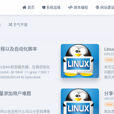
首页
系统运维
脚本编程
网站建
扯
手气不错
建过程以及自动化脚本
Li
8月6日 
linux
2台M2机型服务器，在做初始化
本文记
# fdisk -l | grep \'300.1
问题
B, 300069052416 bytesDisk
里问大
ytesDisk /dev/sdc: 3...
[root
Mount
a批量添加用户难题
分享
4月5日 
linux
，所以也没有什么可以分享到博客
朋友弄