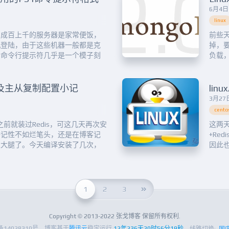
6月4日 
linux
了成百上千的服务器是家常便饭，
前些天
机登陆，由于这些机器一般都是克
掉，
的命令行提示符几乎是一个模子刻
负载
ost ~]#这时，我们肯定会经常遇到这
sto
中断，回头继续操作的时候肯定会
了，于
务器，因为无法从表象识别...
令：/us
s以及主从复制配置小记
3月27日
cento
之前就装过Redis，可这几天再次安
这两天
好记性不如烂笔头，还是在博客记
+Re
娘大腿了。今天编译安装了几次，
因此
件？？看了半天结果发现PREFIX我
不忘分
录一次正确的操作步骤，免得再次
用sc
站：h...
下面这个
1
2
3
Copyright © 2013-2022 张戈博客 保留所有权利.
备14028310号
博客基于
腾讯云
稳定运行
12年236天20时56分19秒