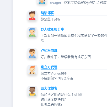
备案可以用国外ip吗？主机
@
Jager
纯洁博客
都是些干货呀
野人摊影视分享
上次看到一则新闻说有个程序员写了一款软件
哈
卢松松商城
好，我来了，继续看看有啥好东西
泉立方代理
泉立方V:unes999
不要删做SEO的也辛苦
励志你博客
你的博客用的是什么主机啊？
访问速度挺快的？
在哪里买的呢？