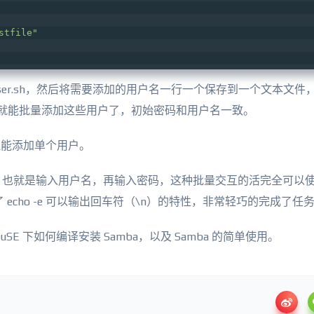
stfile"
user.sh，然后将需要添加的用户名一行一个保存到一个文本文件
就能批量添加这些用户了，初始密码和用户名一致。
能添加单个用户。
进行的，也就是输入用户名，再输入密码，这种批量交互的活完全可以
 echo -e 可以输出回车符（\n）的特性，非常轻巧的完成了任
 下如何编译安装 Samba，以及 Samba 的简单使用。