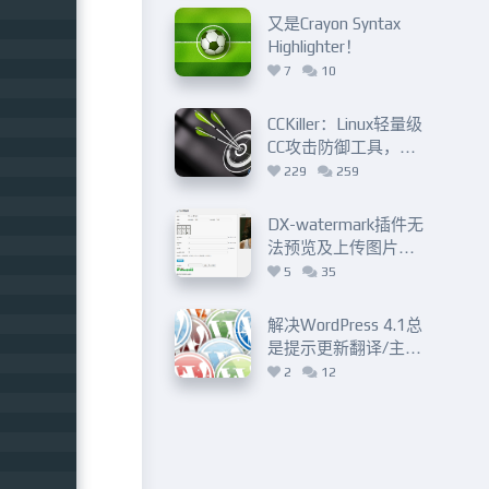
又是Crayon Syntax
Highlighter！
7
10
CCKiller：Linux轻量级
CC攻击防御工具，秒
级检查、自动拉黑和
229
259
释放
DX-watermark插件无
法预览及上传图片报
imagesx()错误的解决
5
35
办法
解决WordPress 4.1总
是提示更新翻译/主题
丢失、无法编辑等问
2
12
题（scandir）