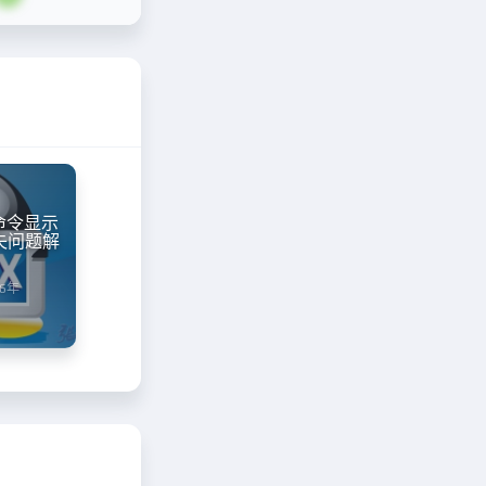
f 命令显示
失问题解
16年