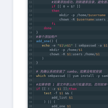
#如果添加成功，则新建家目录，避免首次
if
 [[ 0 = $? ]]
then
            mkdir -p /home/
$username
            chown -R 
$username
:users 
fi
done
}
#单个添加用户
add_one
() {
echo
 -e 
"
$1
\n
$1
"
 | smbpasswd -a 
$1
       mkdir -p /home/
$1
       chown -R 
$1
:users /home/
$1
   )
}
# 先确认系统安装了 samba，如果没有就安装 
which
 smbpasswd || yum install -y sam
#如果参数 1 是文件那么执行批量添加，否则就单
if
 [[ ! -z 
$1
 ]];
then
test
 -f 
$1
 && (
        add_list 
$1
    ) || (
        add_one 
$1