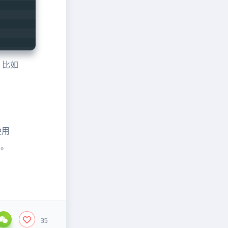
，比如
使用
务。
35