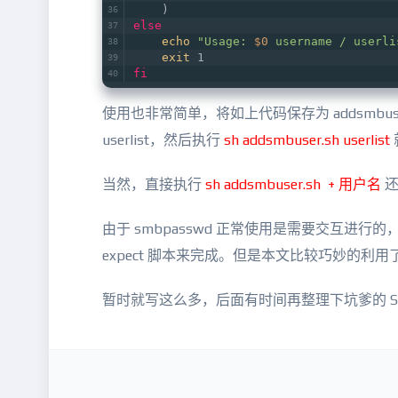
    )
else
echo
"Usage: 
$0
 username / userli
exit
 1
fi
使用也非常简单，将如上代码保存为 addsmb
userlist，然后执行
sh addsmbuser.sh userlist
当然，直接执行
sh addsmbuser.sh + 用户名
还
由于 smbpasswd 正常使用是需要交互
expect 脚本来完成。但是本文比较巧妙的利用了
暂时就写这么多，后面有时间再整理下坑爹的 SuSE