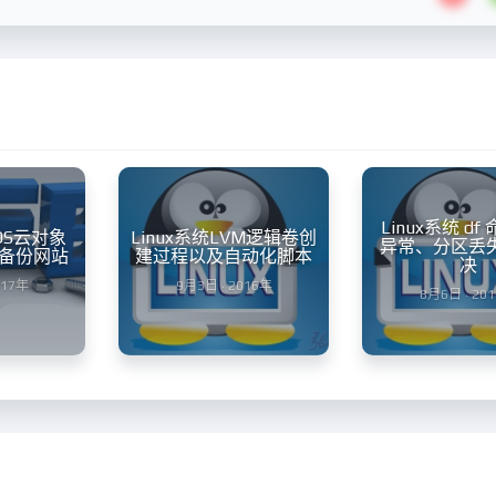
Linux系统 d
OS云对象
Linux系统LVM逻辑卷创
异常、分区丢
备份网站
建过程以及自动化脚本
决
017年
9月3日 · 2016年
8月6日 · 20