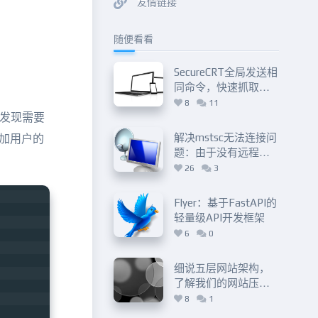
友情链接
随便看看
SecureCRT全局发送相
同命令，快速抓取服
务器信息的方法
8
11
装后发现需要
解决mstsc无法连接问
添加用户的
题：由于没有远程桌
面授权服务器可以提
26
3
供许可证…
Flyer：基于FastAPI的
轻量级API开发框架
6
0
细说五层网站架构，
了解我们的网站压力
究竟在哪里？
8
1