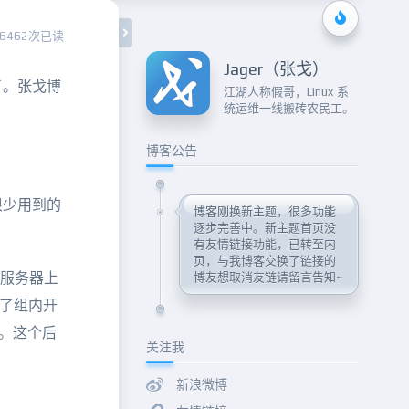
6462次已读
Jager（张戈）
了。张戈博
江湖人称假哥，Linux 系
统运维一线搬砖农民工。
博客公告
很少用到的
博客刚换新主题，很多功能
逐步完善中。新主题首页没
有友情链接功能，已转至内
页，与我博客交换了链接的
将服务器上
博友想取消友链请留言告知~
成了组内开
。。这个后
关注我
新浪微博