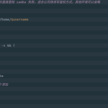
直接登陆 samba 失败，适合公司铁将军鉴权方式，其他环境可以省略
/home/
$username
 -s && (
ba
个添加