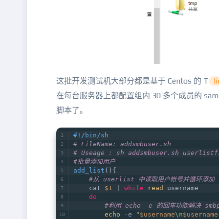
这批开发测试机大部分都是基于 Centos 的 T
l
在每台服务器上都配置组内 30 多个成员的 sa
脚本了。
#!/bin/sh
# FileName: addsmbuser.sh
# Useage : sh addsmbuser.sh userlistf
#批量添加用户
add_list
(){
#从 userlist 中读取用户帐号并循环添加
    cat 
$1
 | 
while
read
 username
do
#利用 echo -e 的回车功能解决 smb
echo
 -e 
"
$username
\n
$username