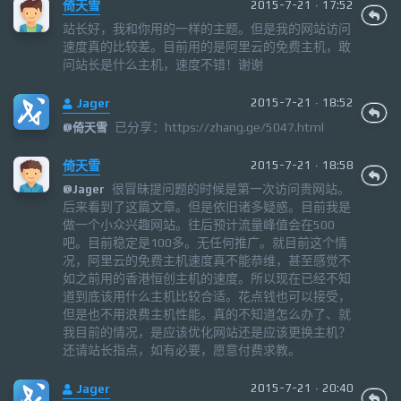
倚天雪
2015-7-21 · 17:52
站长好，我和你用的一样的主题。但是我的网站访问
速度真的比较差。目前用的是阿里云的免费主机，敢
问站长是什么主机，速度不错！谢谢
Jager
2015-7-21 · 18:52
已分享：https://zhang.ge/5047.html
@
倚天雪
倚天雪
2015-7-21 · 18:58
很冒昧提问题的时候是第一次访问贵网站。
@
Jager
后来看到了这篇文章。但是依旧诸多疑惑。目前我是
做一个小众兴趣网站。往后预计流量峰值会在500
吧。目前稳定是100多。无任何推广。就目前这个情
况，阿里云的免费主机速度真不能恭维，甚至感觉不
如之前用的香港恒创主机的速度。所以现在已经不知
道到底该用什么主机比较合适。花点钱也可以接受，
但是也不用浪费主机性能。真的不知道怎么办了、就
我目前的情况，是应该优化网站还是应该更换主机？
还请站长指点，如有必要，愿意付费求教。
Jager
2015-7-21 · 20:40