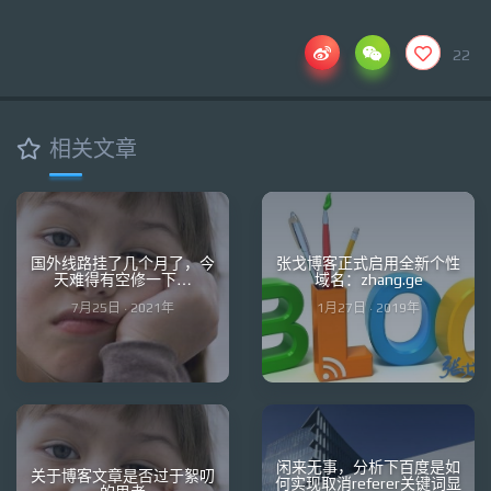
22
相关文章
国外线路挂了几个月了，今
张戈博客正式启用全新个性
天难得有空修一下…
域名：zhang.ge
7月25日 · 2021年
1月27日 · 2019年
闲来无事，分析下百度是如
关于博客文章是否过于絮叨
何实现取消referer关键词显