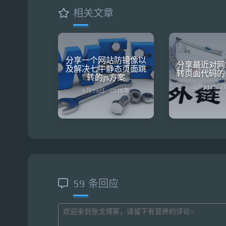
相关文章
分享一个网站防镜像以
分享最近对网
及解决七牛静态页面跳
转页面代码的
转的js方案
2月11日 · 
6月19日 · 2016年
59 条回应