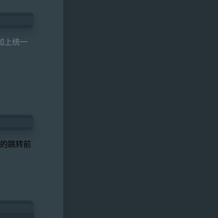
加上统一
的跳转前