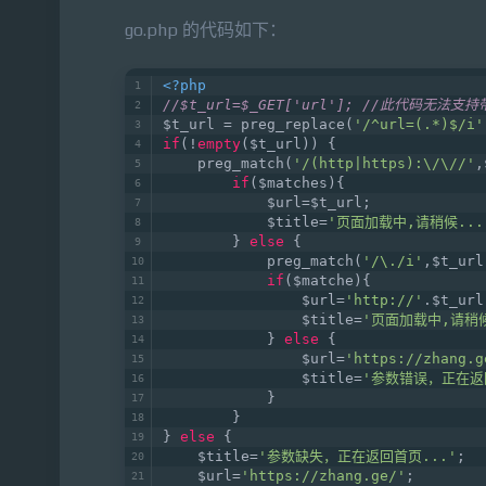
go.php 的代码如下：
<?php
//$t_url=$_GET['url']; //此代码
$t_url = preg_replace(
'/^url=(.*)$/i'
if
(!
empty
($t_url)) {
    preg_match(
'/(http|https):\/\//'
,
if
($matches){
	    $url=$t_url;
	    $title=
'页面加载中,请稍候...
	} 
else
 {
	    preg_match(
'/\./i'
,$t_url
if
($matche){
	        $url=
'http://'
.$t_url
	        $title=
'页面加载中,请稍候
	    } 
else
 {
	        $url=
'https://zhang.g
	        $title=
'参数错误，正在返
	    }
	}
} 
else
 {
    $title=
'参数缺失，正在返回首页...'
;
    $url=
'https://zhang.ge/'
;