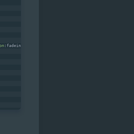
on
:fadein 
2s
;
animation
:fadein 
2s
}@-
moz
-
keyframes
 fadein{