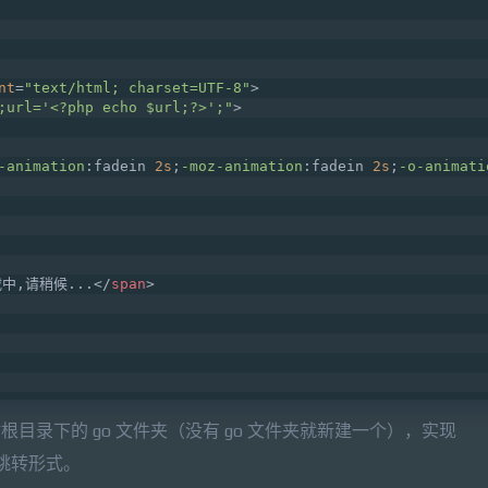
nt
=
"text/html; charset=UTF-8"
>
;url='<?php echo $url;?>';"
>
-animation
:fadein 
2s
;
-moz-animation
:fadein 
2s
;
-o-animati
中,请稍候...
</
span
>
网站根目录下的 go 文件夹（没有 go 文件夹就新建一个），实现
e/ 的跳转形式。