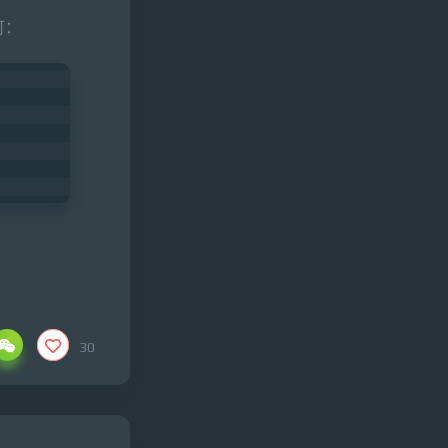
可：
30