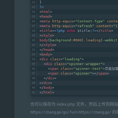
}
?>
<
html
>
<
head
>
<
meta
http-equiv
=
"Content-Type"
conte
<
meta
http-equiv
=
"refresh"
content
=
"1
<
title
>
<?php
echo
 $title;
?>
</
title
>
<
style
>
body
{
background
:
#000
}
.loading
{
-webkit
</
style
>
</
head
>
<
body
>
<
div
class
=
"loading"
>
<
div
class
=
"spinner-wrapper"
>
<
span
class
=
"spinner-text"
>
页面加载
<
span
class
=
"spinner"
>
</
span
>
</
div
>
</
div
>
</
body
>
</
html
>
也可以保存为 index.php 文件，然后上传到
https://zhang.ge/go/?url=https://zhang.g