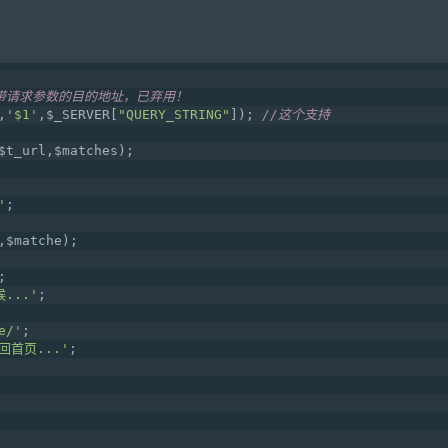
无法支持带请求参数的目的地址，已弃用！
,
'$1'
,$_SERVER[
"QUERY_STRING"
]); 
//这个支持
$t_url,$matches);
'
;
,$matche);
;
...'
;
e/'
;
回首页...'
;