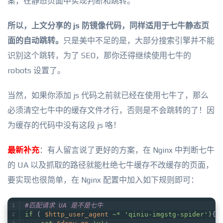
案，在静态页面中实现判断和跳转。
所以，上文分享的 js 防镜像代码，同样适用于七牛静态页
面的自动跳转。
只是美中不足的是，大部分搜索引擎并不能
识别这个跳转，为了 SEO，那你还得继续使用七牛的
robots 设置了。
当然，如果你添加 js 代码之前就已经在使用七牛了，那么
必须清空七牛中的缓存文件才行，否则是不会跳转的了！因
为缓存的代码中没有这段 js 咯！
最新补充
：有人留言说了更好的方案，在 Nginx 中判断七牛
的 UA 以及抓取的路径就能杜绝七牛缓存不改缓存的页面，
要实现也很简单，在 Nginx 配置中加入如下规则即可：
#匹配请求 UA 是不是七牛
if
 ( 
$http_user_agent
~* 'qiniu-imgstg-spider')
{