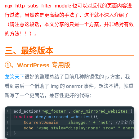
ngx_http_subs_filter_module 也可以对反代的页面内容进
行过滤，当然这是更高级的手法了，这里就不深入介绍了
（请注意这段话，本文分享的只是一个方案，并非绝对有效
的方法！！）。
三、最终版本
①、WordPress 专用版
龙笑天下
很好的整理总结了目前几种防镜像的 js 方案，我
看到最后一个借助了 img 的 onerror 事件，想法不错，就重
新写了一个更简洁，兼容性更好的代码：
add_action(
'wp_footer'
,
'deny_mirrored_websites'
);
function
deny_mirrored_websites
(){
$currentDomain
 = 
'zhangge." + "net'
; //此处自
echo
'<img style="display:none" src=" " onerro
}