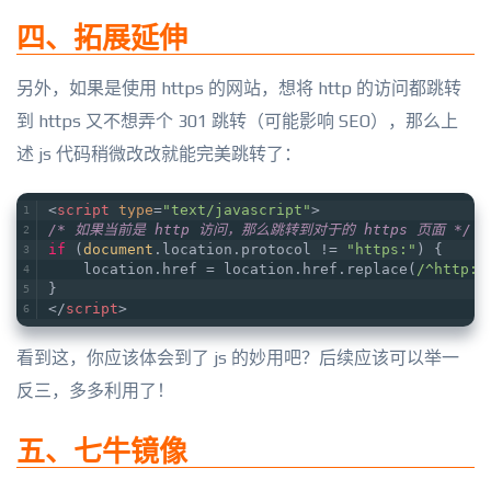
四、拓展延伸
另外，如果是使用 https 的网站，想将 http 的访问都跳转
到 https 又不想弄个 301 跳转（可能影响 SEO），那么上
述 js 代码稍微改改就能完美跳转了：
<
script
type
=
"text/javascript"
>
/* 如果当前是 http 访问，那么跳转到对于的 https 页面 */
if
 (
document
.location.protocol != 
"https:"
) { 
    location.href = location.href.replace(
/^http:/
} 
</
script
>
看到这，你应该体会到了 js 的妙用吧？后续应该可以举一
反三，多多利用了！
五、七牛镜像