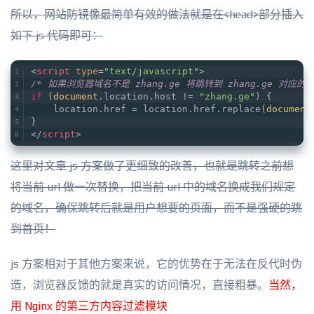
所以，网站防镜像最简单有效的做法就是在<head>部分插入
如下 js 代码即可：
<
script
type
=
"text/javascript"
>
/* 如果浏览器域名不是 zhang.ge 将跳转到 zhang.ge 对应的页
if
 (
document
.location.host != 
"zhang.ge"
) {
    location.href = location.href.replace(
document
} 
</
script
>
这里对文章 js 方案做了更细致的改善，也就是跳转之前想
将当前 url 做一次替换，把当前 url 中的域名换成我们规定
的域名，确保跳转后就是用户想要的页面，而不是强硬的跳
到首页！
js 方案相对于其他方案来说，它的优势在于无法在反代时伪
造，浏览器反馈的就是真实的访问情况，直接粗暴。
当然，
用 Nginx 的第三方内容过滤模块