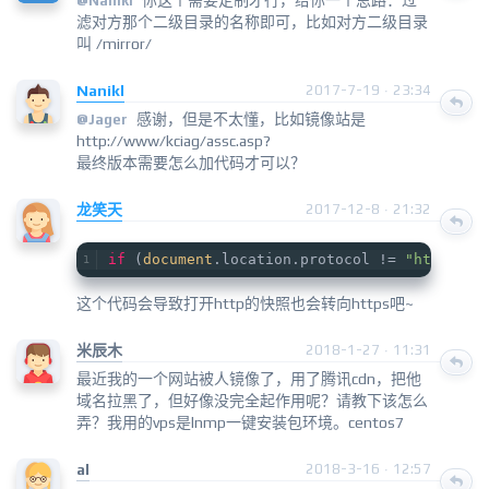
@
Nanikl
滤对方那个二级目录的名称即可，比如对方二级目录
叫 /mirror/
Nanikl
2017-7-19 · 23:34
感谢，但是不太懂，比如镜像站是
@
Jager
http://www/kciag/assc.asp?
最终版本需要怎么加代码才可以？
龙笑天
2017-12-8 · 21:32
if
 (
document
.location.protocol != 
"https:"
)
这个代码会导致打开http的快照也会转向https吧~
米辰木
2018-1-27 · 11:31
最近我的一个网站被人镜像了，用了腾讯cdn，把他
域名拉黑了，但好像没完全起作用呢？请教下该怎么
弄？我用的vps是lnmp一键安装包环境。centos7
al
2018-3-16 · 12:57