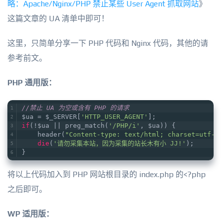
略：Apache/Nginx/PHP 禁止某些 User Agent 抓取网站
》
这篇文章的 UA 清单中即可！
这里，只简单分享一下 PHP 代码和 Nginx 代码，其他的请
参考前文。
PHP 通用版：
//禁止 UA 为空或含有 PHP 的请求
$ua = $_SERVER[
'HTTP_USER_AGENT'
];
if
(!$ua || preg_match(
'/PHP/i'
, $ua)) {
    header(
"Content-type: text/html; charset=utf-8
die
(
'请勿采集本站，因为采集的站长木有小 JJ!'
);
}
将以上代码加入到 PHP 网站根目录的 index.php 的<?php
之后即可。
WP 适用版：