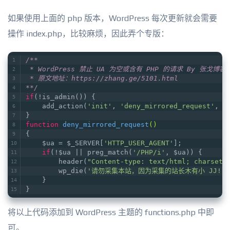
如果使用上面的 php 版本，WordPress 每次更新就会需要
操作 index.php，比较麻烦，因此弄个专版：
/**
 * WordPress 禁止 UA 为空或含有 PHP 的请求 By 张戈博客
 * 原文地址：https://zhang.ge/5101.html
**/
if
(!is_admin()) {
    add_action(
'init'
, 
'deny_mirrored_request'
, 
0
}
function
deny_mirrored_request
()
{
    $ua = $_SERVER[
'HTTP_USER_AGENT'
];
if
(!$ua || preg_match(
'/PHP/i'
, $ua)) {
        header(
"Content-type: text/html; charset=
        wp_die(
'请勿采集本站，因为采集的站长木有小 JJ!'
)
    }
}
将以上代码添加到 WordPress 主题的 functions.php 中即
可。