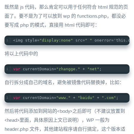
既然是 js 代码，那么肯定可以用于任何符合 html 规范的页
面了。要不是为了可以放到 wp 的 functions.php，都没必
要写成 php 的模式，直接用 html 代码即可：
<img style=
"display:none"
 src=
" "
 onerror='this.on
将以上代码中的
var
 currentDomain=
"zhangge."
 + 
"net"
;
自行拆分成自己的域名，避免被镜像代码替换掉，比如：
var
 currentDomain=
"www."
 + 
"baidu"
 + 
".com"
;
然后将代码添加到网站的<body>之后即可（不建议放置到
<head>里面，具体原因上文已说明），WP 一般为
header.php 文件，其他建站程序请自行搞定，这个版本适