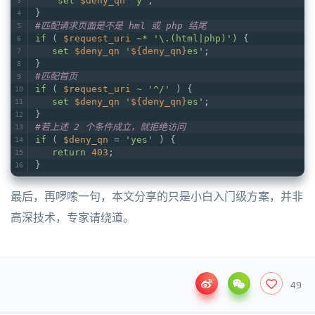
set
$deny_qn
'y'
;
}
#匹配请求页面是不是 hml 或 php 结尾
if
 ( 
$request_uri
~* '\.(html|php)')
 {
set
$deny_qn
'
${deny_qn}
es'
;
}
#匹配首页
if
 ( 
$request_uri
~ '^/'
 ) {
set
$deny_qn
'
${deny_qn}
es'
;
}
#若上述 2 个条件成立，就拒绝访问
if
 ( 
$deny_qn
 = 
'yes'
 ) {
return
403
;
}
最后，再啰嗦一句，本文分享的只是小白入门级方案，并非
高深技术，专家请绕道。
49