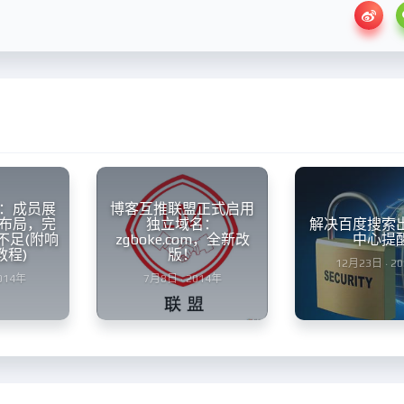
：成员展
博客互推联盟正式启用
布局，完
独立域名：
解决百度搜索
不足(附响
zgboke.com，全新改
中心提
教程)
版！
12月23日 · 2
2014年
7月8日 · 2014年