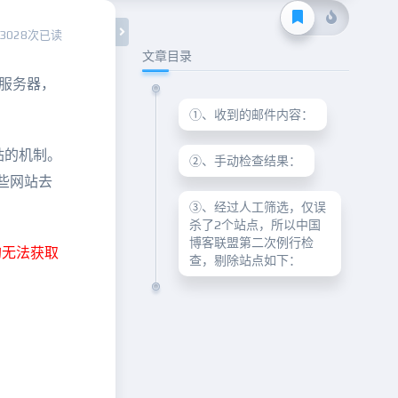
3028次已读
文章目录
 服务器，
①、收到的邮件内容：
站的机制。
②、手动检查结果：
这些网站去
③、经过人工筛选，仅误
杀了2个站点，所以中国
博客联盟第二次例行检
均无法获取
查，剔除站点如下：