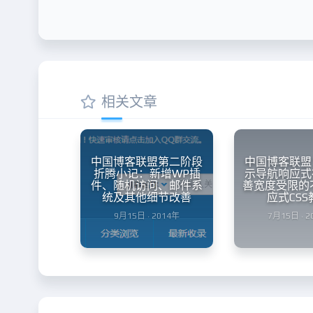
相关文章
中国博客联盟第二阶段
中国博客联盟
折腾小记：新增WP插
示导航响应式
件、随机访问、邮件系
善宽度受限的
统及其他细节改善
应式CSS
9月15日 · 2014年
7月15日 · 