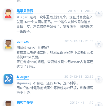
脸。
黑苹果乐园
2016-1-1 · 20:32
是啊，吹牛逼跟上好几个，现在对百度定义
@
Jager
就是TM一个大网站而已，一个这么大得公司做这点
事情，哎，净忽悠这些站长了，啥办法啊，国内就这
一条路子。
gamexg
2015-12-31 · 21:05
测试过 winXP 系统吗？
看楼主证书是独立的，那么应该 winXP 下全IE都无法
访问https页面。
正在考虑sni的问题，查资料发现12月winXP占有率还
达到了34%...
Jager
2015-12-31 · 22:35
不会吧，还有34%，这不科学。
@
gamexg
用XP的估计是政府或国企等传统办公环境，和我博客
撘不上边。
猫客工作室
2016-1-1 · 1:10