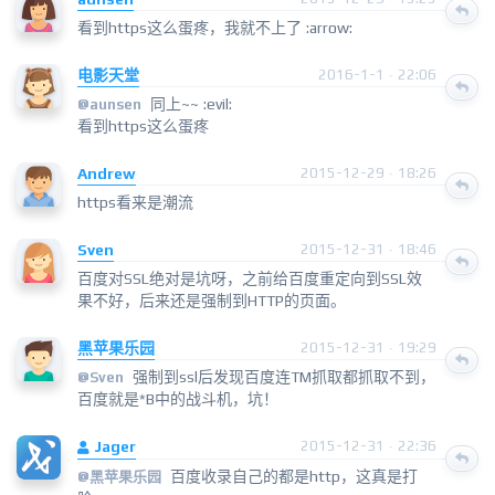
看到https这么蛋疼，我就不上了 :arrow:
电影天堂
2016-1-1 · 22:06
同上~~ :evil:
@
aunsen
看到https这么蛋疼
Andrew
2015-12-29 · 18:26
https看来是潮流
Sven
2015-12-31 · 18:46
百度对SSL绝对是坑呀，之前给百度重定向到SSL效
果不好，后来还是强制到HTTP的页面。
黑苹果乐园
2015-12-31 · 19:29
强制到ssl后发现百度连TM抓取都抓取不到，
@
Sven
百度就是*B中的战斗机，坑！
Jager
2015-12-31 · 22:36
百度收录自己的都是http，这真是打
@
黑苹果乐园