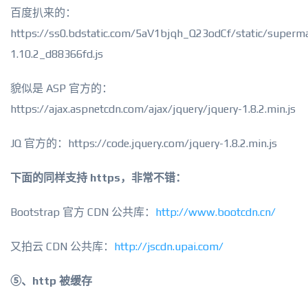
百度扒来的：
https://ss0.bdstatic.com/5aV1bjqh_Q23odCf/static/superma
1.10.2_d88366fd.js
貌似是 ASP 官方的：
https://ajax.aspnetcdn.com/ajax/jquery/jquery-1.8.2.min.js
JQ 官方的：https://code.jquery.com/jquery-1.8.2.min.js
下面的同样支持 https，非常不错：
Bootstrap 官方 CDN 公共库：
http://www.bootcdn.cn/
又拍云 CDN 公共库：
http://jscdn.upai.com/
⑤、http 被缓存