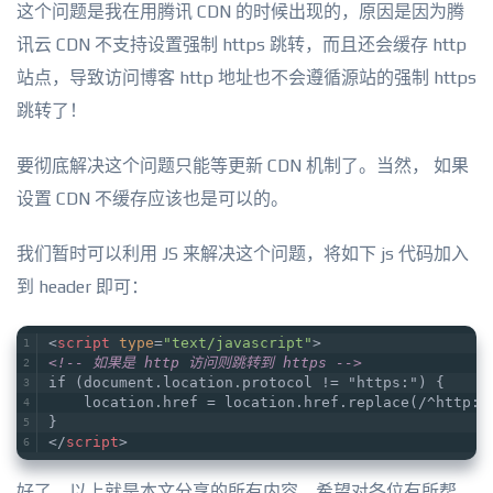
这个问题是我在用腾讯 CDN 的时候出现的，原因是因为腾
讯云 CDN 不支持设置强制 https 跳转，而且还会缓存 http
站点，导致访问博客 http 地址也不会遵循源站的强制 https
跳转了！
要彻底解决这个问题只能等更新 CDN 机制了。当然， 如果
设置 CDN 不缓存应该也是可以的。
我们暂时可以利用 JS 来解决这个问题，将如下 js 代码加入
到 header 即可：
<
script
type
=
"text/javascript"
>
<!-- 如果是 http 访问则跳转到 https -->
if (document.location.protocol != "https:") {
    location.href = location.href.replace(/^http:/
}
</
script
>
好了，以上就是本文分享的所有内容，希望对各位有所帮