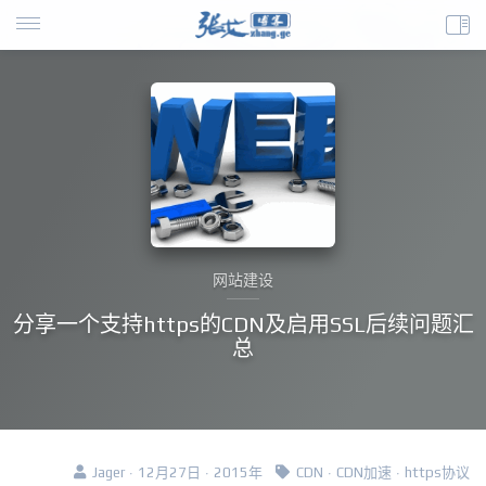
网站建设
分享一个支持https的CDN及启用SSL后续问题汇
总
Jager · 12月27日 · 2015年
CDN
·
CDN加速
·
https协议