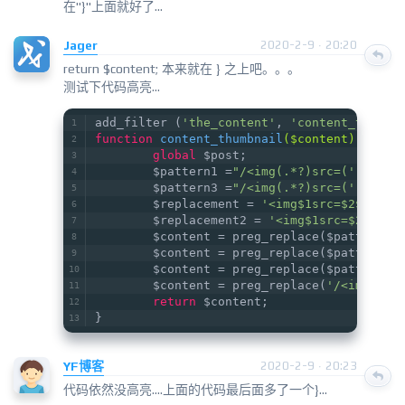
在"}"上面就好了...
Jager
2020-2-9 · 20:20
return $content; 本来就在 } 之上吧。。。
测试下代码高亮...
add_filter (
'the_content'
, 
'content_thumbn
function
content_thumbnail
($content)
{
global
 $post;
        $pattern1 =
"/<img(.*?)src=('|\")(.
        $pattern3 =
"/<img(.*?)src=('|\")(.
        $replacement = 
'<img$1src=$2$3.$5$
        $replacement2 = 
'<img$1src=$2$3.$4
        $content = preg_replace($pattern2,
        $content = preg_replace($pattern3,
        $content = preg_replace($pattern1,
        $content = preg_replace(
'/<img(.*?
return
 $content;
}
YF博客
2020-2-9 · 20:23
代码依然没高亮....上面的代码最后面多了一个}...