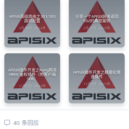
APISIX高级路由之301/302
分享一个APISIX网关返回
跳转配置
502的典型案例
3月18日 · 2022年
2月25日 · 2022年
APISIX插件开发之Kong网关
APISIX插件开发之精细化限
HMAC鉴权插件（附客户端
速插件
SDK）
11月3日 · 2021年
11月7日 · 2021年
40 条回应