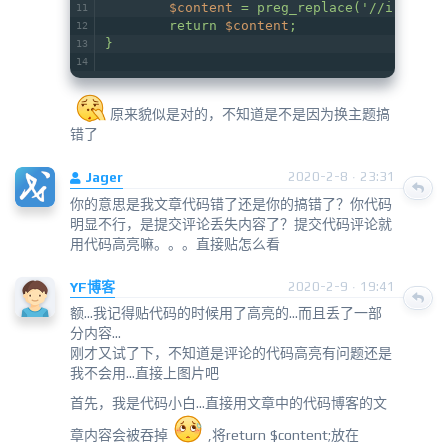
$content
 = preg_replace('//i', '',
        return 
$content
;
}
原来貌似是对的，不知道是不是因为换主题搞
错了
Jager
2020-2-8 · 23:31
你的意思是我文章代码错了还是你的搞错了？你代码
明显不行，是提交评论丢失内容了？提交代码评论就
用代码高亮嘛。。。直接贴怎么看
YF博客
2020-2-9 · 19:41
额...我记得贴代码的时候用了高亮的...而且丢了一部
分内容...
刚才又试了下，不知道是评论的代码高亮有问题还是
我不会用...直接上图片吧
首先，我是代码小白...直接用文章中的代码博客的文
章内容会被吞掉
,将return $content;放在