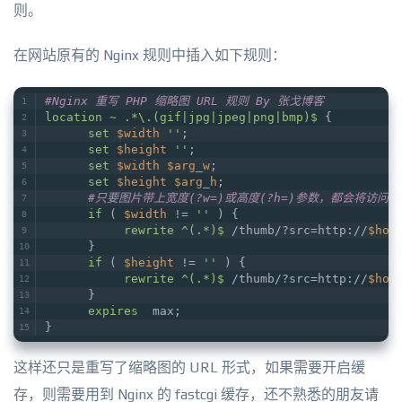
则。
在网站原有的 Nginx 规则中插入如下规则：
#Nginx 重写 PHP 缩略图 URL 规则 By 张戈博客
location
~ .*\.(gif|jpg|jpeg|png|bmp)$
 {
set
$width
''
;
set
$height
''
;
set
$width
$arg_w
;
set
$height
$arg_h
;
#只要图片带上宽度(?w=)或高度(?h=)参数，都会将访问重写
if
 ( 
$width
 != 
''
 ) {
rewrite
 ^(.*)$
 /thumb/?src=http://
$hos
      }
if
 ( 
$height
 != 
''
 ) {
rewrite
 ^(.*)$
 /thumb/?src=http://
$hos
      }
expires
  max;
}
这样还只是重写了缩略图的 URL 形式，如果需要开启缓
存，则需要用到 Nginx 的 fastcgi 缓存，还不熟悉的朋友请