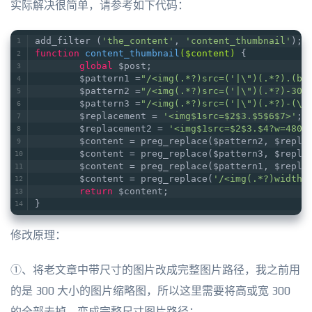
实际解决很简单，请参考如下代码：
add_filter (
'the_content'
, 
'content_thumbnail'
);
function
content_thumbnail
($content)
{
global
 $post;
        $pattern1 =
"/<img(.*?)src=('|\")(.*?).(bm
        $pattern2 =
"/<img(.*?)src=('|\")(.*?)-300
        $pattern3 =
"/<img(.*?)src=('|\")(.*?)-(\d
        $replacement = 
'<img$1src=$2$3.$5$6$7>'
;
        $replacement2 = 
'<img$1src=$2$3.$4?w=480$
        $content = preg_replace($pattern2, $repla
        $content = preg_replace($pattern3, $repla
        $content = preg_replace($pattern1, $repla
        $content = preg_replace(
'/<img(.*?)width=
return
 $content;
}
修改原理：
①、将老文章中带尺寸的图片改成完整图片路径，我之前用
的是 300 大小的图片缩略图，所以这里需要将高或宽 300
的全部去掉，变成完整尺寸图片路径；