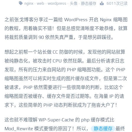
nginx
·
web
·
wordpress
·
头像
·
静态缓存
6011次已读
之前张戈博客分享过一篇给 WordPress 开启 Nginx 缩略图
的教程，用着确实不错！但是总感觉清晰度不敢恭维，就算
将裁剪质量调到 90 依然失真严重，于是想另辟蹊径。
想起之前帮一个站长做 CC 防御的时候，发现他的网站就算
被纯静态化，被攻击时 CPU 依然狂飙。最后分析请求日志
发现，所有的压力来自网站的 PHP 缩略图功能。这个 PHP
缩略图虽然可以将实时生成的图片缓存成文件，但是第二次
被请求，PHP 依然需要进行一些很简单的判断，比如这个
缩略图是否被缓存、缓存文件是否过期等。在海量 IP 的请
求下，这些简单的 PHP 动态判断就成为了拖沓大户了！
这也就不难理解 WP-Super-Cache 的 php 缓存模式比
Mod_Rewrite 模式要慢的原因了！所以，
静态缓存
最终