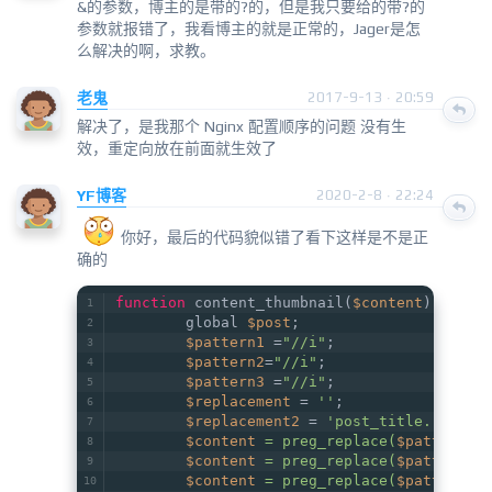
&的参数，博主的是带的?的，但是我只要给的带?的
参数就报错了，我看博主的就是正常的，Jager是怎
么解决的啊，求教。
老鬼
2017-9-13 · 20:59
解决了，是我那个 Nginx 配置顺序的问题 没有生
效，重定向放在前面就生效了
YF博客
2020-2-8 · 22:24
你好，最后的代码貌似错了看下这样是不是正
确的
function
 content_thumbnail(
$content
) {
        global 
$post
;
$pattern1
 =
"//i"
;
$pattern2
=
"//i"
;
$pattern3
 =
"//i"
;
$replacement
 = 
''
;
$replacement2
 = 
'post_title.'
" til
$content
 = preg_replace(
$pattern2
,
$content
 = preg_replace(
$pattern3
,
$content
 = preg_replace(
$pattern1
,