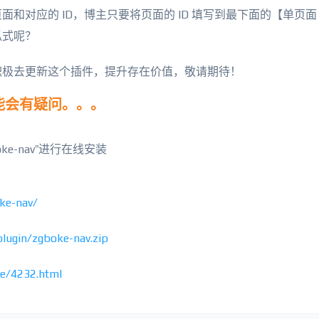
对应的 ID，博主只要将页面的 ID 填写到最下面的【单页面 
瓜式呢？
积极去更新这个插件，提升存在价值，敬请期待！
能会有疑问。。。
oke-nav”进行在线安装
ke-nav/
lugin/zgboke-nav.zip
ge/4232.html