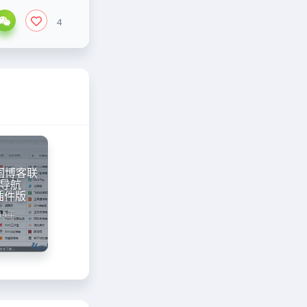
4
国博客联
导航
s插件版
14年