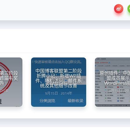
中国博客联盟第二阶段
第三阶段
原创插件：中
折腾小记：新增WP插
首届有奖
盟成员展示
件、随机访问、邮件系
告
WordPres
统及其他细节改善
2014年
8月11日 · 20
9月15日 · 2014年